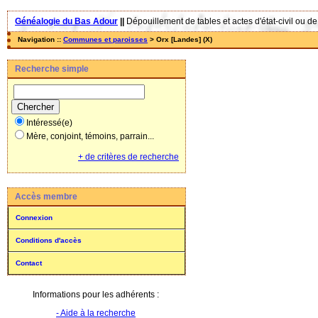
Généalogie du Bas Adour
||
Dépouillement de tables et actes d'état-civil ou de
Navigation ::
Communes et paroisses
> Orx [Landes] (X)
Recherche simple
Intéressé(e)
Mère, conjoint, témoins, parrain...
+ de critères de recherche
Accès membre
Connexion
Conditions d'accès
Contact
Informations pour les adhérents :
- Aide à la recherche