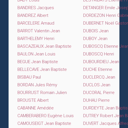
BADY Louis
DESTRIBATS Etienne Fr
BANDRES Jacques
DETANGER Emile Jose
BANDREZ Albert
DORDEZON Henri Gabri
BARCELERE Arnaud
DUBERNET Noël Gasto
BARROT Valentin Jean
DUBOIS Jean
BARTHELEMY Henri
DUBOY Jean
BASCAZEAUX Jean Baptiste
DUBOSCQ Etienne Jean
BAULON Jean Louis
DUBOSCQ Henri
BEGUE Jean Baptiste
DUBOURDIEU Jean
BELLECAVE Jean Baptiste
DUCHE Etienne
BISBAU Paul
DUCLERCQ Jean
BORDAN Jules Rémy
DUCLOS Jean
BOURRUST Romain Julien
DUCORAL Pierre
BROUSTE Albert
DUHAU Pierre
CABANNE Amédée
DURDEYTE Jean Baptis
CAMBERABERO Eugène Louis
DUTREY Robert Jean B
CAMOUSEIGT Jean Baptiste
DUVERT Jacques Alfre