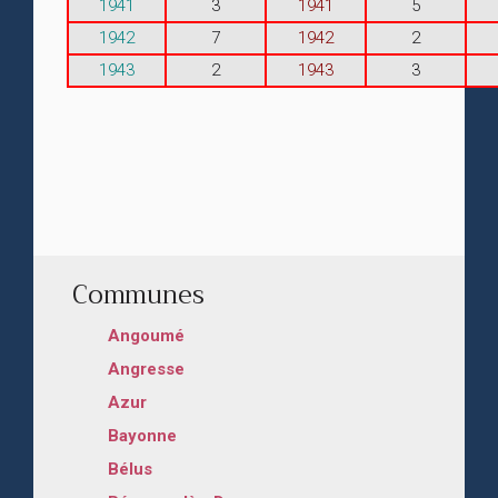
1941
3
1941
5
1942
7
1942
2
1943
2
1943
3
Communes
Angoumé
Angresse
Azur
Bayonne
Bélus