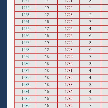
1771
14
1771
3
1772
19
1772
1
1773
12
1773
2
1774
15
1774
7
1775
17
1775
4
1776
16
1776
6
1777
19
1777
3
1778
12
1778
0
1779
13
1779
7
1780
13
1780
3
1781
13
1781
4
1782
13
1782
4
1783
13
1783
3
1784
15
1784
4
1785
15
1785
2
1786
16
1786
7