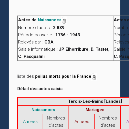
Actes de
Naissances
Actes 
Nombre d'actes :
2 839
Nombre 
Période couverte :
1756 - 1943
Période
Relevés par :
GBA
Relevés
Saisie informatique :
JP Elhorribure, D. Tastet,
Saisie 
C. Pasqualini
C. Pasq
liste des
poilus morts pour la France
Détail des actes saisis
Tercis-Les-Bains [Landes]
Naissances
Mariages
Nombres
Nombres
Années
Années
A
d'actes
d'actes