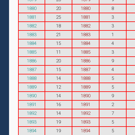
1880
20
1880
8
1881
25
1881
3
1882
18
1882
3
1883
21
1883
1
1884
15
1884
4
1885
11
1885
3
1886
20
1886
9
1887
15
1887
4
1888
14
1888
5
1889
12
1889
5
1890
14
1890
9
1891
16
1891
2
1892
14
1892
7
1893
19
1893
5
1894
19
1894
5