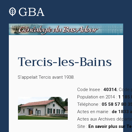
Tercis-les-Bains
S'appelait Tercis avant 1938.
Code Insee :
40314
; Code 
Population en 2014 :
1 185 
Téléphone :
05 58 57 80 3
Actes en mairie :
de 1833 à
Actes aux Archives départ
Site :
En savoir plus sur Te