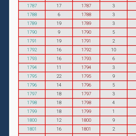
1787
17
1787
3
1788
6
1788
3
1789
19
1789
3
1790
9
1790
5
1791
19
1791
2
1792
16
1792
10
1793
16
1793
6
1794
11
1794
3
1795
22
1795
9
1796
14
1796
5
1797
18
1797
3
1798
18
1798
4
1799
18
1799
1
1800
12
1800
9
1801
16
1801
2