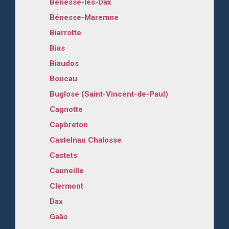
Bénesse-lès-Dax
Bénesse-Maremne
Biarrotte
Bias
Biaudos
Boucau
Buglose (Saint-Vincent-de-Paul)
Cagnotte
Capbreton
Castelnau Chalosse
Castets
Cauneille
Clermont
Dax
Gaâs