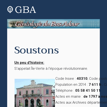
Soustons
Un peu d'histoire:
S'appelait Île-Verte à l'époque révolutionnaire.
Code Insee :
40310
; Code posta
Population en 2014 :
7 611 h
; C
Téléphone :
05 58 41 50 11
Actes en mairie :
de 1797 à nos
Actes aux Archives départemen