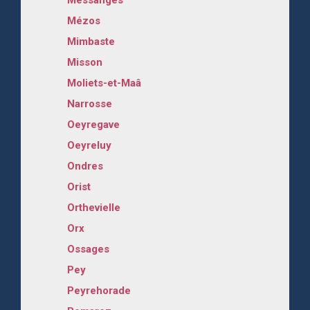
Mézos
Mimbaste
Misson
Moliets-et-Maâ
Narrosse
Oeyregave
Oeyreluy
Ondres
Orist
Orthevielle
Orx
Ossages
Pey
Peyrehorade