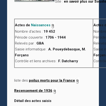
Site :
en savoir plus sur Soust
Actes de
Naissances
Actes 
Nombre d'actes :
19 452
Nombre 
Période couverte :
1706 - 1944
Période
Relevés par :
GBA
Relevés
Saisie informatique :
A. Poueydebasque, M.
Saisie 
Forçans
Forçan
Contrôle et liens archives :
F. Datcharry
Contrôle
liste des
poilus morts pour la France
Recensement de 1936
Détail des actes saisis