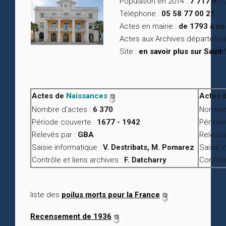
Population en 2014 :
7 717 h
; 
Téléphone :
05 58 77 00 21
Actes en mairie :
de 1793 à no
Actes aux Archives départeme
Site :
en savoir plus sur Sain
Actes de
Naissances
Actes 
Nombre d'actes :
6 370
Nombre 
Période couverte :
1677 - 1942
Période
Relevés par :
GBA
Relevés
Saisie informatique :
V. Destribats, M. Pomarez
Saisie 
Contrôle et liens archives :
F. Datcharry
Contrôle
liste des
poilus morts pour la France
Recensement de 1936