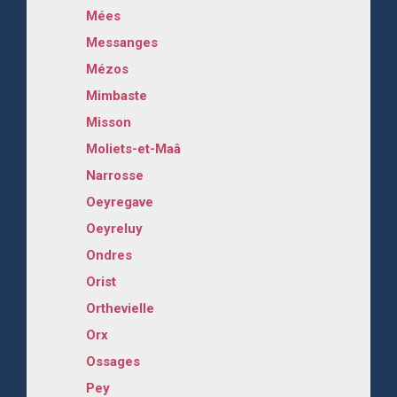
Mées
Messanges
Mézos
Mimbaste
Misson
Moliets-et-Maâ
Narrosse
Oeyregave
Oeyreluy
Ondres
Orist
Orthevielle
Orx
Ossages
Pey