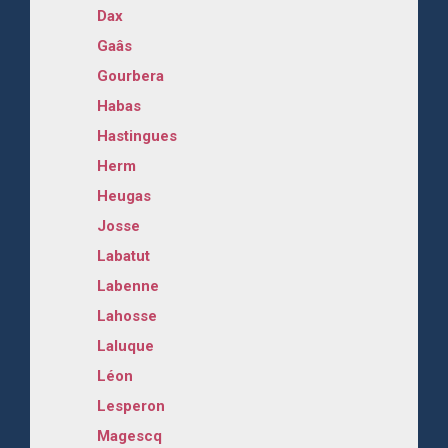
Dax
Gaâs
Gourbera
Habas
Hastingues
Herm
Heugas
Josse
Labatut
Labenne
Lahosse
Laluque
Léon
Lesperon
Magescq