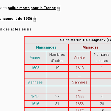
e des
poilus morts pour la France
ensement de 1936
il des actes saisis
Saint-Martin-De-Seignanx [L
Naissances
Mariages
Nombres
Nombres
Année
Année
d'actes
d'actes
1605
19
1648
1
...
...
9 années
6 années
...
...
1615
27
1655
4
1616
31
1656
26
...
1657
15