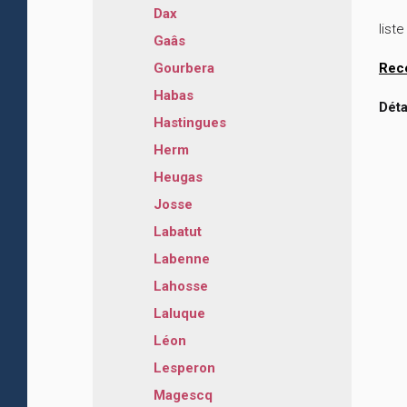
Dax
list
Gaâs
Gourbera
Rec
Habas
Déta
Hastingues
Herm
Heugas
Josse
Labatut
Labenne
Lahosse
Laluque
Léon
Lesperon
Magescq