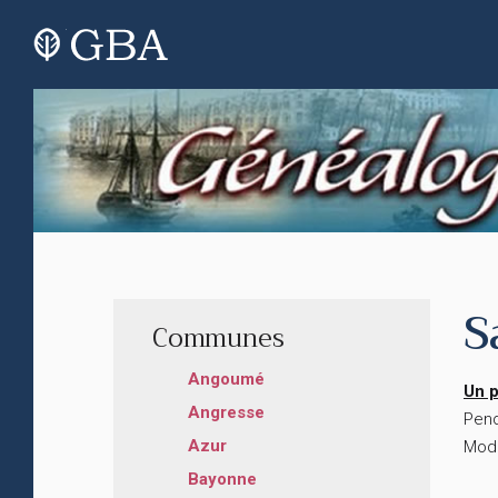
S
Communes
Angoumé
Un p
Angresse
Pend
Azur
Modi
Bayonne