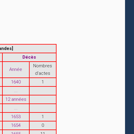
andes]
Décès
Nombres
Année
d'actes
1640
1
...
12 années
...
1653
1
1654
0
1655
11