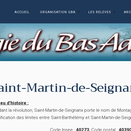
ACCUEIL
ORGANISATION GBA
LES RELEVES
ARC
aint-Martin-de-Seign
eu d'histoire :
ant la révolution, Saint-Martin-de-Seignanx porte le nom de Mont
fication des limites entre Saint-Barthélémy et Saint-Martin-de-Sei
Code Insee :
40273
; Code postal :
4039