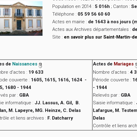
Population en 2014 :
5 016h
; Canton :
Se
Téléphone :
05 59 56 60 60
Actes en mairie :
de 1643 à nos jours (
Actes aux Archives départementales :
de
Site :
en savoir plus sur Saint-Martin-
es de
Naissances
Actes de
Mariages
bre d'actes :
19 633
Nombre d'actes :
4 
iode couverte :
1605, 1615, 1616, 1624 -
Période couverte :
1
5, 1680 - 1944
- 1944
vés par :
GBA
Relevés par :
GBA
ie informatique :
JJ. Lassus, A. Gil, B.
Saisie informatique :
lan, M. Lapeyre, MG. Heinze, C. Delas
Lafargue, M. Testema
rôle et liens archives :
F. Datcharry
Delas
Contrôle et liens arch