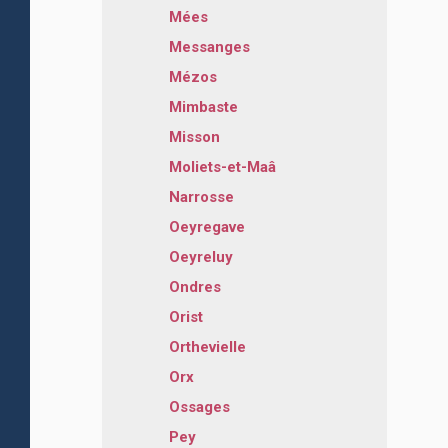
Mées
Messanges
Mézos
Mimbaste
Misson
Moliets-et-Maâ
Narrosse
Oeyregave
Oeyreluy
Ondres
Orist
Orthevielle
Orx
Ossages
Pey