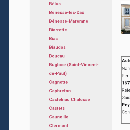
Bélus
Bénesse-lès-Dax
Bénesse-Maremne
Biarrotte
Bias
Biaudos
Boucau
Act
Buglose (Saint-Vincent-
Nom
de-Paul)
Pér
Cagnotte
167
Rele
Capbreton
Sais
Castelnau Chalosse
Pey
Castets
Cont
Cauneille
Clermont