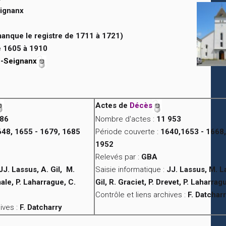
ignanx
manque le registre de 1711 à 1721)
 1605 à 1910
de-Seignanx
Actes de
Décès
386
Nombre d'actes :
11 953
648, 1655 - 1679, 1685
Période couverte :
1640,1653 - 1668
1952
Relevés par :
GBA
JJ. Lassus, A. Gil, M.
Saisie informatique :
JJ. Lassus, M. L
le, P. Laharrague, C.
Gil, R. Graciet, P. Drevet, P. Laharrag
Contrôle et liens archives :
F. Datchar
ives :
F. Datcharry