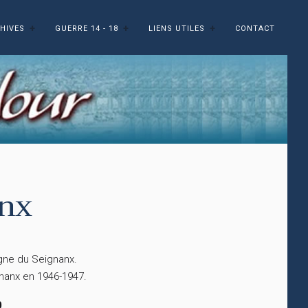
HIVES
GUERRE 14 - 18
LIENS UTILES
CONTACT
anx
agne du Seignanx.
gnanx en 1946-1947.
0