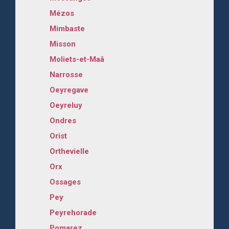
Mézos
Mimbaste
Misson
Moliets-et-Maâ
Narrosse
Oeyregave
Oeyreluy
Ondres
Orist
Orthevielle
Orx
Ossages
Pey
Peyrehorade
Pomarez