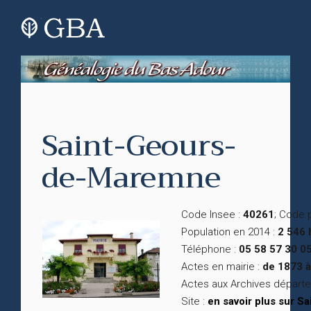
Saint-Geours-
de-Maremne
Code Insee :
40261
; Code 
Population en 2014 :
2 546 
Téléphone :
05 58 57 30 0
Actes en mairie :
de 1873 à
Actes aux Archives départ
Site :
en savoir plus sur 