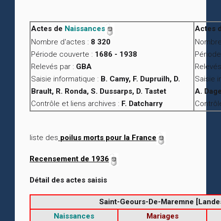
Actes de
Naissances
Actes 
Nombre d'actes :
8 320
Nombre 
Période couverte :
1686 - 1938
Période
Relevés par :
GBA
Relevés
Saisie informatique :
B. Camy, F. Dupruilh, D.
Saisie 
Brault, R. Ronda, S. Dussarps, D. Tastet
A. Dage
Contrôle et liens archives :
F. Datcharry
Contrôle
liste des
poilus morts pour la France
Recensement de 1936
Détail des actes saisis
Saint-Geours-De-Maremne [Lande
Naissances
Mariages