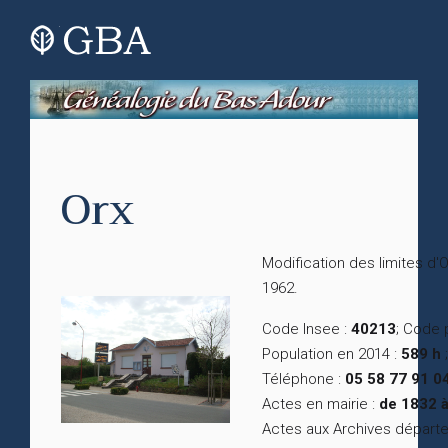
Orx
Modification des limites d'
1962.
Code Insee :
40213
; Code 
Population en 2014 :
589 h
;
Téléphone :
05 58 77 91 0
Actes en mairie :
de 1832 à
Actes aux Archives départ