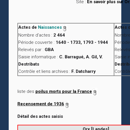
Site :
En savoir plus sur Or
Actes de
Naissances
Actes 
Nombre d'actes :
2 464
Nombre 
Période couverte :
1640 - 1733, 1793 - 1944
Période
Relevés par :
GBA
Relevés
Saisie informatique :
C. Barragué, A. Gil, V.
Saisie 
Destribats
Destrib
Contrôle et liens archives :
F. Datcharry
Contrôle
liste des
poilus morts pour la France
Recensement de 1936
Détail des actes saisis
Orx [Landes]