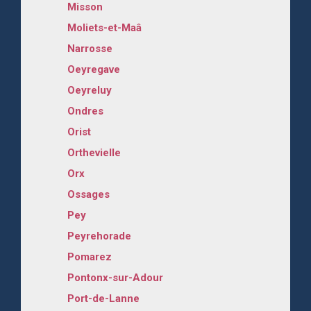
Misson
Moliets-et-Maâ
Narrosse
Oeyregave
Oeyreluy
Ondres
Orist
Orthevielle
Orx
Ossages
Pey
Peyrehorade
Pomarez
Pontonx-sur-Adour
Port-de-Lanne