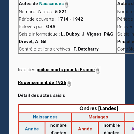
Actes de
Naissances
Actes 
Nombre d'actes :
5 821
Nombre 
Période couverte :
1714 - 1942
Période
Relevés par :
GBA
Relevés 
Saisie informatique :
L. Duboy, J. Vignes, P&G
Saisie i
Drevet, A. Gil
Pinsolle
Contrôle et liens archives :
F. Datcharry
Contrôle
liste des
poilus morts pour la France
Recensement de 1936
Détail des actes saisis
Ondres [Landes]
Naissances
Mariages
nombre
nombre
Année
Année
d'actes
d'actes