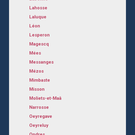
Lahosse
Laluque
Léon
Lesperon
Magescq
Mées
Messanges
Mézos
Mimbaste
Misson
Moliets-et-Maâ
Narrosse
Oeyregave
Oeyreluy
Ondres