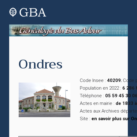
Ondres
Code Insee :
40209
; Code 
Population en 2022 :
6 286 
Téléphone :
05 59 45 30 0
Actes en mairie :
de 1833 à
Actes aux Archives départ
Site :
en savoir plus sur O