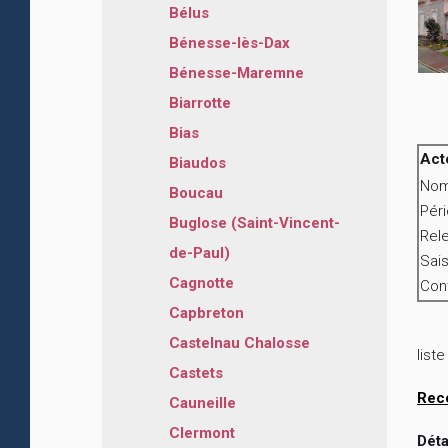
Bélus
Bénesse-lès-Dax
Bénesse-Maremne
Biarrotte
Bias
Act
Biaudos
Nom
Boucau
Pér
Buglose (Saint-Vincent-
Rele
de-Paul)
Sais
Cagnotte
Cont
Capbreton
Castelnau Chalosse
list
Castets
Rec
Cauneille
Clermont
Déta