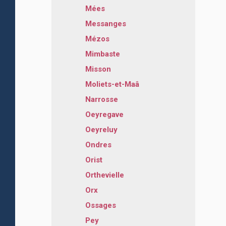
Mées
Messanges
Mézos
Mimbaste
Misson
Moliets-et-Maâ
Narrosse
Oeyregave
Oeyreluy
Ondres
Orist
Orthevielle
Orx
Ossages
Pey