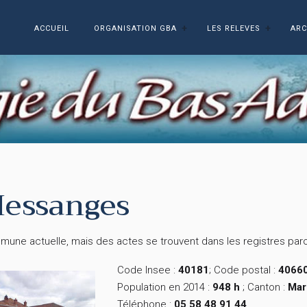
ACCUEIL
ORGANISATION GBA
LES RELEVES
ARC
essanges
une actuelle, mais des actes se trouvent dans les registres paro
Code Insee :
40181
; Code postal :
4066
Population en 2014 :
948 h
; Canton :
Mar
Téléphone :
05 58 48 91 44