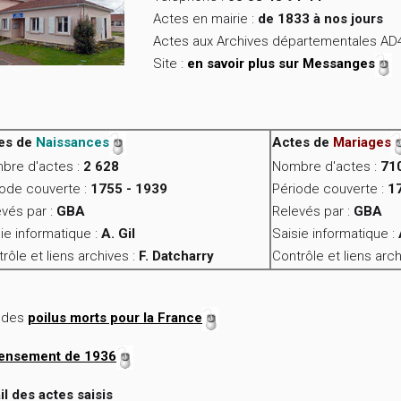
Actes en mairie :
de 1833 à nos jours
Actes aux Archives départementales AD
Site :
en savoir plus sur Messanges
es de
Naissances
Actes de
Mariages
bre d'actes :
2 628
Nombre d'actes :
71
iode couverte :
1755 - 1939
Période couverte :
1
vés par :
GBA
Relevés par :
GBA
ie informatique :
A. Gil
Saisie informatique :
rôle et liens archives :
F. Datcharry
Contrôle et liens arch
e des
poilus morts pour la France
ensement de 1936
il des actes saisis