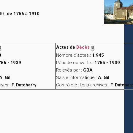
40 :
de 1756 à 1910
Actes de
Décès
0
Nombre d'actes :
1 945
756 - 1939
Période couverte :
1755 - 1939
Relevés par :
GBA
A. Gil
Saisie informatique :
A. Gil
ives :
F. Datcharry
Contrôle et liens archives :
F. Datchar