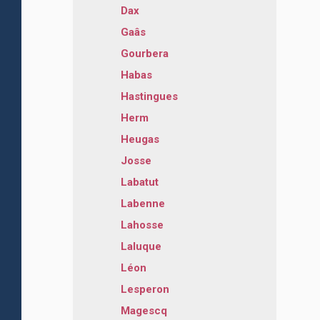
Dax
Gaâs
Gourbera
Habas
Hastingues
Herm
Heugas
Josse
Labatut
Labenne
Lahosse
Laluque
Léon
Lesperon
Magescq