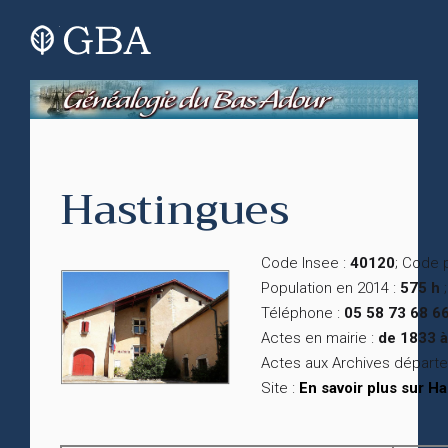
Hastingues
Code Insee :
40120
; Code 
Population en 2014 :
575 h
;
Téléphone :
05 58 73 68 6
Actes en mairie :
de 1833 à
Actes aux Archives départ
Site :
En savoir plus sur H