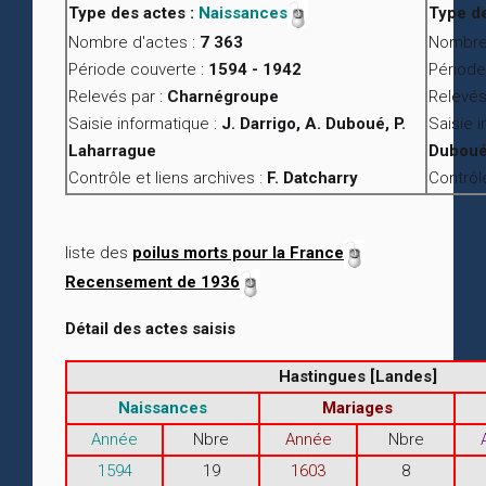
Type des actes :
Naissances
Type de
Nombre d'actes :
7 363
Nombre 
Période couverte :
1594 - 1942
Période
Relevés par :
Charnégroupe
Relevés
Saisie informatique :
J. Darrigo, A. Duboué, P.
Saisie 
Laharrague
Dubou
Contrôle et liens archives :
F. Datcharry
Contrôle
liste des
poilus morts pour la France
Recensement de 1936
Détail des actes saisis
Hastingues [Landes]
Naissances
Mariages
Année
Nbre
Année
Nbre
1594
19
1603
8