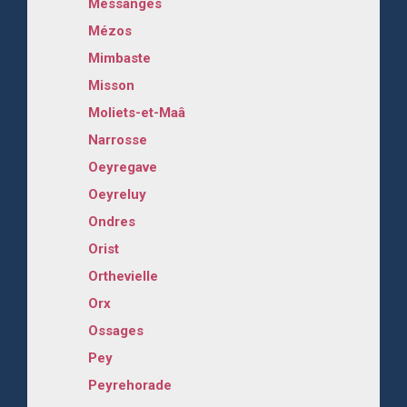
Messanges
Mézos
Mimbaste
Misson
Moliets-et-Maâ
Narrosse
Oeyregave
Oeyreluy
Ondres
Orist
Orthevielle
Orx
Ossages
Pey
Peyrehorade