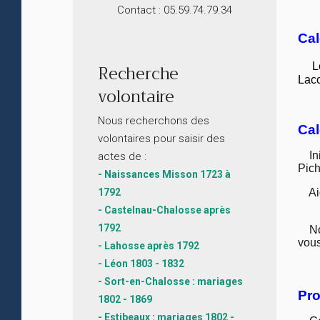
Contact : 05.59.74.79.34
Cal
L
Recherche
Lac
volontaire
Nous recherchons des
Cal
volontaires pour saisir des
In
actes de :
Pic
- Naissances Misson 1723 à
Ai
1792
- Castelnau-Chalosse après
1792
Nous
vous
- Lahosse après 1792
- Léon 1803 - 1832
- Sort-en-Chalosse : mariages
Pro
1802 - 1869
- Estibeaux : mariages 1802 -