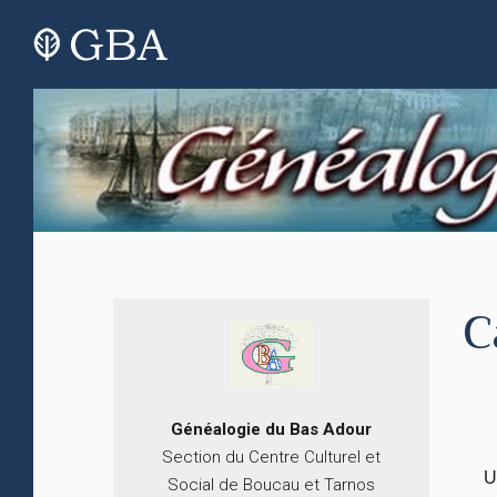
C
Généalogie du
B
as
Adour
Section du Centre Culturel et
U
Social de Boucau et Tarnos