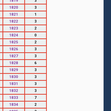
1819
3
1820
3
1821
1
1822
3
1823
2
1824
0
1825
2
1826
3
1827
3
1828
6
1829
3
1830
3
1831
3
1832
3
1833
7
1834
2