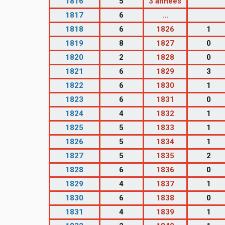
1816
5
3 années
1817
6
...
1818
6
1826
1
1819
8
1827
0
1820
2
1828
0
1821
6
1829
3
1822
6
1830
1
1823
6
1831
0
1824
4
1832
1
1825
5
1833
1
1826
5
1834
1
1827
5
1835
2
1828
6
1836
0
1829
4
1837
1
1830
6
1838
0
1831
4
1839
1