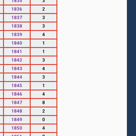
1835
3
1836
2
1837
3
1838
3
1839
4
1840
1
1841
1
1842
3
1843
4
1844
3
1845
1
1846
4
1847
8
1848
2
1849
0
1850
4