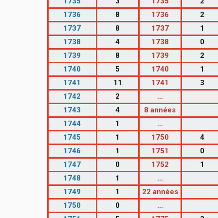
1735
3
1735
2
1736
8
1736
2
1737
8
1737
1
1738
4
1738
0
1739
8
1739
2
1740
5
1740
1
1741
11
1741
3
1742
2
...
1743
4
8 années
1744
1
...
1745
1
1750
4
1746
1
1751
0
1747
0
1752
1
1748
1
...
1749
1
22 années
1750
0
...