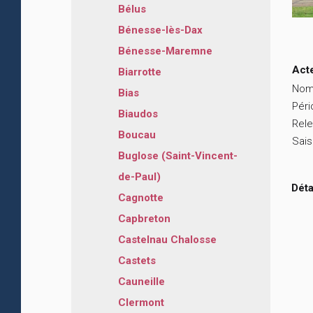
Bélus
Bénesse-lès-Dax
Bénesse-Maremne
Act
Biarrotte
Nom
Bias
Péri
Biaudos
Rele
Boucau
Sais
Buglose (Saint-Vincent-
de-Paul)
Déta
Cagnotte
Capbreton
Castelnau Chalosse
Castets
Cauneille
Clermont