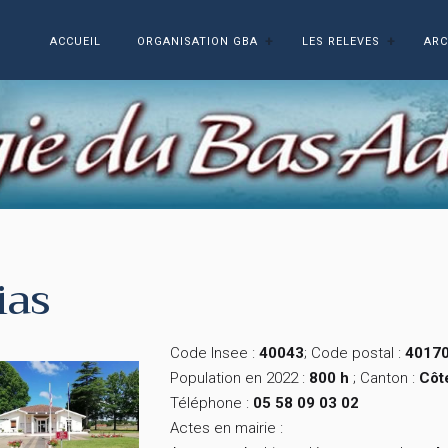
ACCUEIL
ORGANISATION GBA
LES RELEVES
ARC
ias
Code Insee :
40043
; Code postal :
4017
Population en 2022 :
800 h
; Canton :
Côt
Téléphone :
05 58 09 03 02
Actes en mairie :