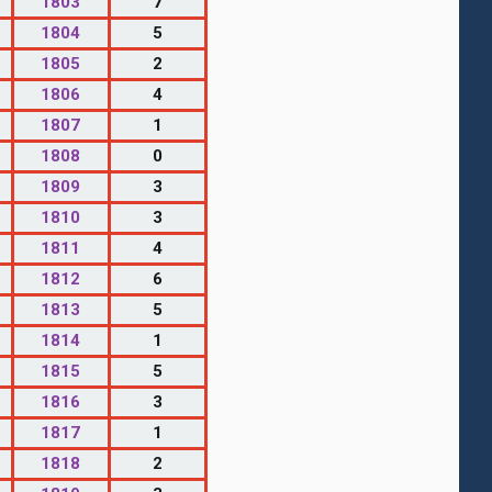
1803
7
1804
5
1805
2
1806
4
1807
1
1808
0
1809
3
1810
3
1811
4
1812
6
1813
5
1814
1
1815
5
1816
3
1817
1
1818
2