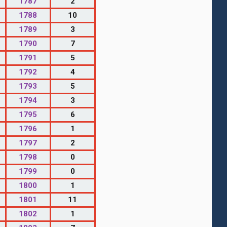
1787
2
1788
10
1789
3
1790
7
1791
5
1792
4
1793
5
1794
3
1795
6
1796
1
1797
2
1798
0
1799
0
1800
1
1801
11
1802
1