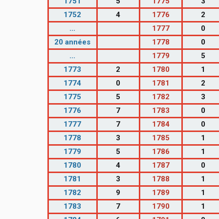
1751
5
1775
3
1752
4
1776
2
...
1777
0
20 années
1778
0
...
1779
5
1773
2
1780
1
1774
0
1781
2
1775
5
1782
3
1776
7
1783
0
1777
7
1784
0
1778
3
1785
1
1779
5
1786
1
1780
4
1787
0
1781
3
1788
1
1782
9
1789
1
1783
7
1790
1