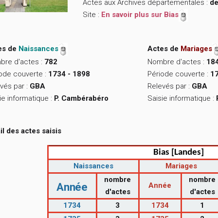
Actes aux Archives départementales :
de
Site :
En savoir plus sur Bias
es de
Naissances
Actes de
Mariages
bre d'actes :
782
Nombre d'actes :
18
ode couverte :
1734 - 1898
Période couverte :
17
vés par :
GBA
Relevés par :
GBA
ie informatique :
P. Cambérabéro
Saisie informatique :
il des actes saisis
Bias [Landes]
Naissances
Mariages
nombre
nombre
Année
Année
d'actes
d'actes
1734
3
1734
1