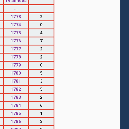
19 années
...
1773
2
1774
0
1775
4
1776
7
1777
2
1778
2
1779
0
1780
5
1781
3
1782
5
1783
2
1784
6
1785
1
1786
3