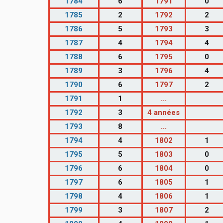
1784
6
1791
0
1785
2
1792
2
1786
5
1793
3
1787
4
1794
4
1788
6
1795
0
1789
3
1796
4
1790
6
1797
2
1791
1
...
1792
3
4 années
1793
8
...
1794
4
1802
1
1795
5
1803
0
1796
6
1804
0
1797
6
1805
1
1798
4
1806
1
1799
3
1807
2