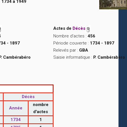
 1734 à 1949
Actes de
Décès
4
Nombre d'actes :
456
34 - 1897
Période couverte :
1734 - 1897
Relevés par :
GBA
P. Cambérabéro
Saisie informatique :
P. Cambérabéro
Décès
nombre
Année
d'actes
1734
1