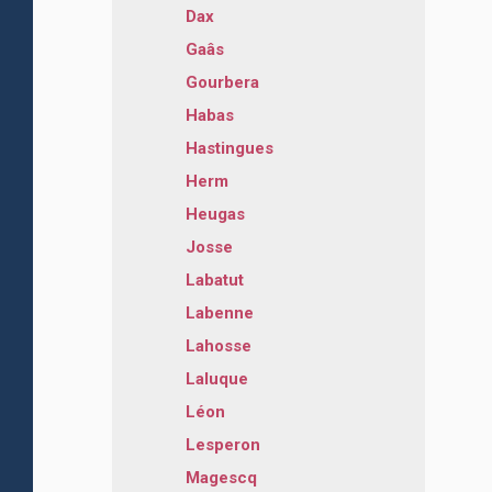
Dax
Gaâs
Gourbera
Habas
Hastingues
Herm
Heugas
Josse
Labatut
Labenne
Lahosse
Laluque
Léon
Lesperon
Magescq