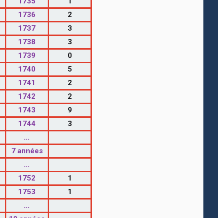
1735
1
1736
2
1737
3
1738
3
1739
0
1740
5
1741
2
1742
2
1743
9
1744
3
...
7 années
...
1752
1
1753
1
...