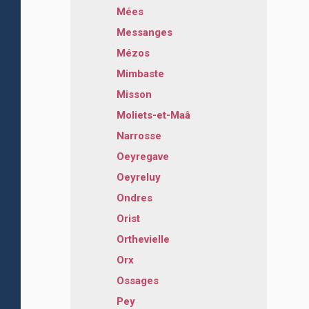
Mées
Messanges
Mézos
Mimbaste
Misson
Moliets-et-Maâ
Narrosse
Oeyregave
Oeyreluy
Ondres
Orist
Orthevielle
Orx
Ossages
Pey