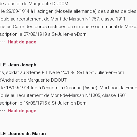
 de Jean et de Marguerite DUCOM
 le 28/09/1914 à Hazingen (Moselle allemande) des suites de blessu
icule au recrutement de Mont-de-Marsan N° 757, classe 1911
mé au Carré des corps restitués du cimetière communal de Mézo
scription le 27/08/1919 à St-Julien-en-Born
---
Haut de page
LE Jean Joseph
ns, soldat au 34ème R.I. Né le 20/08/1881 à St Julien-en-Born
 d’André et de Marguerite BIDOUT
 le 18/09/1914 tué à l’ennemi à Craonne (Aisne). Mort pour la Fran
icule au recrutement de Mont-de-Marsan N°1305, classe 1901
scription le 19/08/1915 à St Julien-en-Born
---
Haut de page
LE Joanès dit Martin