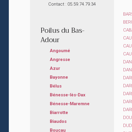
Contact : 05.59.74.79.34
BAR
BER
Poilus du Bas-
CAB
Adour
CAU
CAU
Angoumé
CAUL
Angresse
DAN
Azur
DAN
Bayonne
DAR
DAR
Bélus
DAR
Bénesse-lès-Dax
DAR
Bénesse-Maremne
DARN
Biarrotte
DOU
Biaudos
DUD
Boucau