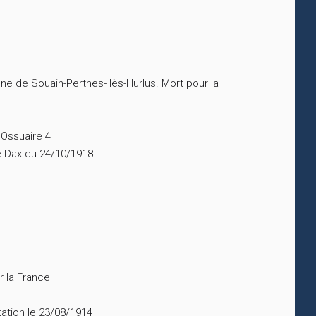
e de Souain-Perthes- lès-Hurlus. Mort pour la
 Ossuaire 4
de Dax du 24/10/1918
r la France
tation le 23/08/1914