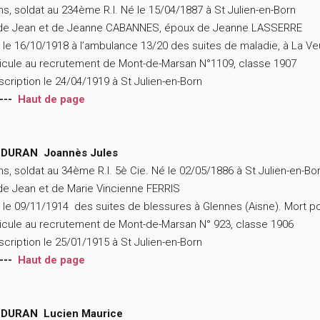
ns, soldat au 234ème R.I. Né le 15/04/1887 à St Julien-en-Born
 de Jean et de Jeanne CABANNES, époux de Jeanne LASSERRE
 le 16/10/1918 à l’ambulance 13/20 des suites de maladie, à La Ve
icule au recrutement de Mont-de-Marsan N°1109, classe 1907
scription le 24/04/1919 à St Julien-en-Born
---
Haut de page
DURAN Joannès Jules
ns, soldat au 34ème R.I. 5è Cie. Né le 02/05/1886 à St Julien-en-Bo
 de Jean et de Marie Vincienne FERRIS
 le 09/11/1914 des suites de blessures à Glennes (Aisne). Mort po
icule au recrutement de Mont-de-Marsan N° 923, classe 1906
scription le 25/01/1915 à St Julien-en-Born
---
Haut de page
DURAN Lucien Maurice