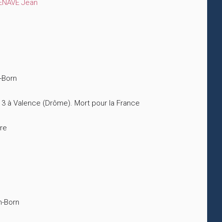
ENAVE Jean
-Born
 3 à Valence (Drôme). Mort pour la France
ire
n-Born