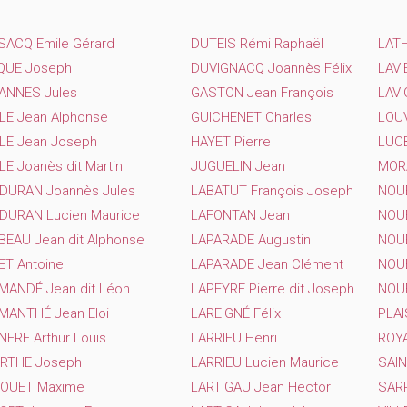
SACQ Emile Gérard
DUTEIS Rémi Raphaël
LATH
QUE Joseph
DUVIGNACQ Joannès Félix
LAVIE
ANNES Jules
GASTON Jean François
LAVI
LE Jean Alphonse
GUICHENET Charles
LOUV
LE Jean Joseph
HAYET Pierre
LUCB
E Joanès dit Martin
JUGUELIN Jean
MORA
DURAN Joannès Jules
LABATUT François Joseph
NOUE
DURAN Lucien Maurice
LAFONTAN Jean
NOUE
BEAU Jean dit Alphonse
LAPARADE Augustin
NOUE
ET Antoine
LAPARADE Jean Clément
NOUE
MANDÉ Jean dit Léon
LAPEYRE Pierre dit Joseph
NOUE
MANTHÉ Jean Eloi
LAREIGNÉ Félix
PLA
ERE Arthur Louis
LARRIEU Henri
ROYA
RTHE Joseph
LARRIEU Lucien Maurice
SAIN
OUET Maxime
LARTIGAU Jean Hector
SARR