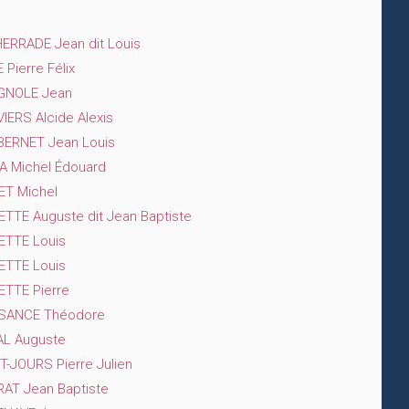
ERRADE Jean dit Louis
 Pierre Félix
GNOLE Jean
IERS Alcide Alexis
ERNET Jean Louis
 Michel Édouard
T Michel
TTE Auguste dit Jean Baptiste
TTE Louis
TTE Louis
TTE Pierre
ISANCE Théodore
L Auguste
T-JOURS Pierre Julien
AT Jean Baptiste