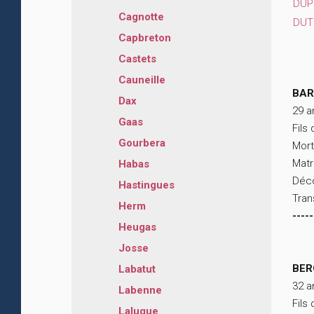
DUP
Cagnotte
DUT
Capbreton
Castets
Cauneille
BAR
Dax
29 a
Gaas
Fils
Gourbera
Mort
Matr
Habas
Déco
Hastingues
Tran
Herm
-----
Heugas
Josse
BER
Labatut
32 a
Labenne
Fils
Laluque