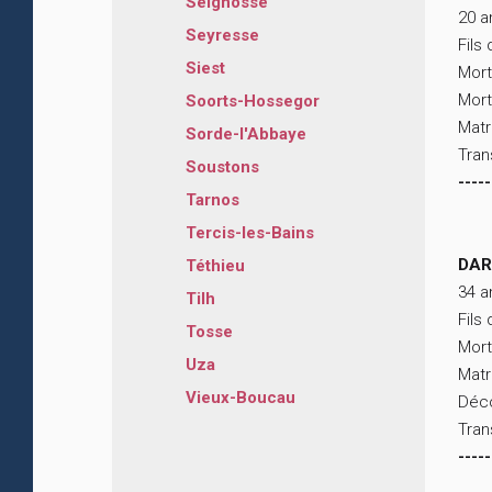
Seignosse
20 a
Seyresse
Fils
Siest
Mort
Mort
Soorts-Hossegor
Matr
Sorde-l'Abbaye
Tran
Soustons
-----
Tarnos
Tercis-les-Bains
DAR
Téthieu
34 a
Tilh
Fils
Tosse
Mort
Uza
Matr
Vieux-Boucau
Déco
Tran
-----