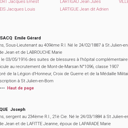
ORT Jacques Ernest
LARTIGAU Jean Jules
VILL
EIS Jacques Louis
LARTIGUE Jean dit Adrien
SACQ Emile Gérard
ns, Sous-Lieutenant au 409ème R.I. Né le 24/02/1887 à St Julien-en
 de Jean et de LABROUCHE Marie
 le 03/05/1916 des suites de blessures à l’hôpital complémentaire
icule au recrutement de Mont-de-Marsan N°1096, classe 1907
ré de la Légion d’Honneur, Croix de Guerre et de la Médaille Milita
scription à St Julien-en-Born
---
Haut de page
QUE Joseph
ns, sergent au 234ème R.I., 21è Cie. Né le 24/03/1884 à St Julien-e
 de Jean et de LAFITTE Jeanne, époux de LAPARADE Marie