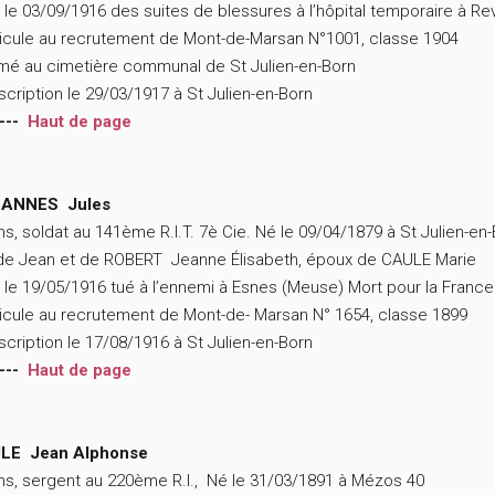
 le 03/09/1916 des suites de blessures à l’hôpital temporaire à R
icule au recrutement de Mont-de-Marsan N°1001, classe 1904
mé au cimetière communal de St Julien-en-Born
scription le 29/03/1917 à St Julien-en-Born
---
Haut de page
ANNES Jules
ns, soldat au 141ème R.I.T. 7è Cie. Né le 09/04/1879 à St Julien-en
 de Jean et de ROBERT Jeanne Élisabeth, époux de CAULE Marie
 le 19/05/1916 tué à l’ennemi à Esnes (Meuse) Mort pour la France
icule au recrutement de Mont-de- Marsan N° 1654, classe 1899
scription le 17/08/1916 à St Julien-en-Born
---
Haut de page
LE Jean Alphonse
ns, sergent au 220ème R.I., Né le 31/03/1891 à Mézos 40