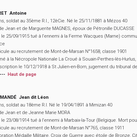
ET Antoine
ns, soldat au 35ème R.I., 12èCie. Né le 25/11/1881 à Mézos 40
 de Jean et de Marguerite MAGNES, époux de Pétronille DUCASSE
 le 25/09/1915 tué à l’ennemi à la Ferme Wacques (Marne) commun
nce
icule au recrutement de Mont-de-Marsan N°1658, classe 1901
mé à la Nécropole Nationale La Croué à Souain-Perthes-lès-Hurlus,
scription le 10/12/1918 à St Julien-en-Born, jugement du tribunal 
---
Haut de page
MANDÉ Jean dit Léon
ns, soldat au 18ème R.I. Né le 19/04/1891 à Mimizan 40
 de Jean et de Jeanne Marie MORA
 le 23/08/1914 tué à l’ennemi à Marbaix-la-Tour (Belgique. Mort pou
icule au recrutement de Mont-de-Marsan N°765, classe 1911
ration Médaille Militaire, Croix de Guerre avec étoile de Bronze, Ci