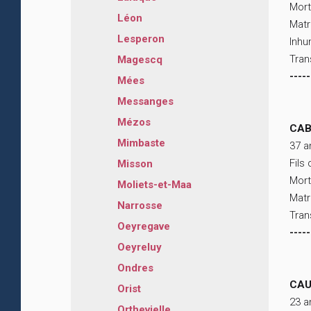
Mort
Léon
Matr
Lesperon
Inhu
Tran
Magescq
-----
Mées
Messanges
Mézos
CAB
Mimbaste
37 a
Fils
Misson
Mort
Moliets-et-Maa
Matr
Narrosse
Tran
Oeyregave
-----
Oeyreluy
Ondres
CAU
Orist
23 a
Orthevielle