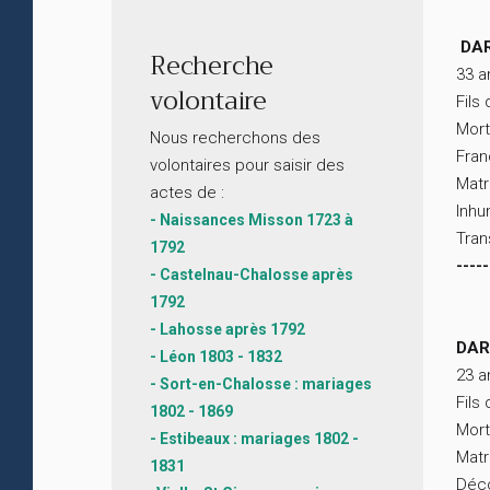
DAR
Recherche
33 a
volontaire
Fils
Mort
Nous recherchons des
Fra
volontaires pour saisir des
Matr
actes de :
Inhu
- Naissances Misson 1723 à
Tran
1792
-----
- Castelnau-Chalosse après
1792
- Lahosse après 1792
DAR
- Léon 1803 - 1832
23 a
- Sort-en-Chalosse : mariages
Fils
1802 - 1869
Mort
- Estibeaux : mariages 1802 -
Matr
1831
Déco