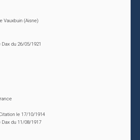
e Vauxbuin (Aisne)
de Dax du 26/05/1921
France
Citation le 17/10/1914
de Dax du 11/08/1917