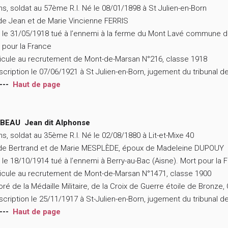
ns, soldat au 57ème R.I. Né le 08/01/1898 à St Julien-en-Born
 de Jean et de Marie Vincienne FERRIS
 le 31/05/1918 tué à l’ennemi à la ferme du Mont Lavé commune d
 pour la France
icule au recrutement de Mont-de-Marsan N°216, classe 1918
scription le 07/06/1921 à St Julien-en-Born, jugement du tribunal 
---
Haut de page
BEAU Jean dit Alphonse
ns, soldat au 35ème R.I. Né le 02/08/1880 à Lit-et-Mixe 40
 de Bertrand et de Marie MESPLÈDE, époux de Madeleine DUPOUY
 le 18/10/1914 tué à l’ennemi à Berry-au-Bac (Aisne). Mort pour la 
icule au recrutement de Mont-de-Marsan N°1471, classe 1900
ré de la Médaille Militaire, de la Croix de Guerre étoile de Bronze, 
scription le 25/11/1917 à St-Julien-en-Born, jugement du tribunal 
---
Haut de page