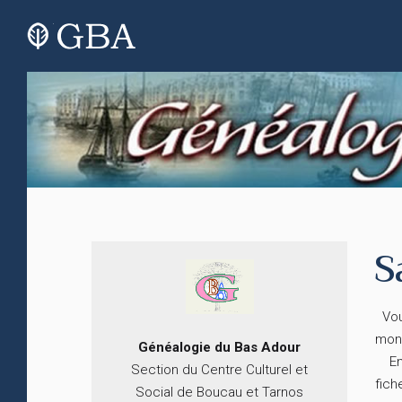
S
Vous
monu
Généalogie du
B
as
Adour
En c
Section du Centre Culturel et
fich
Social de Boucau et Tarnos