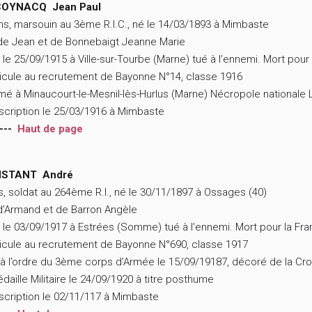
OYNACQ Jean Paul
ns, marsouin au 3ème R.I.C., né le 14/03/1893 à Mimbaste
 de Jean et de Bonnebaigt Jeanne Marie
 le 25/09/1915 à Ville-sur-Tourbe (Marne) tué à l’ennemi. Mort pour
icule au recrutement de Bayonne N°14, classe 1916
mé à Minaucourt-le-Mesnil-lès-Hurlus (Marne) Nécropole national
scription le 25/03/1916 à Mimbaste
---
Haut de page
STANT André
s, soldat au 264ème R.I., né le 30/11/1897 à Ossages (40)
 d’Armand et de Barron Angèle
 le 03/09/1917 à Estrées (Somme) tué à l’ennemi. Mort pour la Fr
icule au recrutement de Bayonne N°690, classe 1917
 à l’ordre du 3ème corps d’Armée le 15/09/19187, décoré de la Cro
édaille Militaire le 24/09/1920 à titre posthume
scription le 02/11/117 à Mimbaste