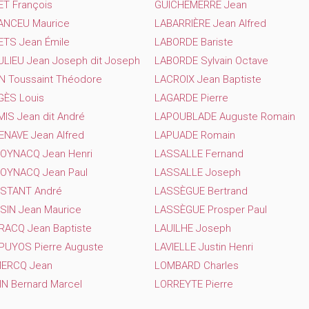
ET François
GUICHEMERRE Jean
ANCEU Maurice
LABARRIÈRE Jean Alfred
ETS Jean Émile
LABORDE Bariste
ULIEU Jean Joseph dit Joseph
LABORDE Sylvain Octave
N Toussaint Théodore
LACROIX Jean Baptiste
GÈS Louis
LAGARDE Pierre
IS Jean dit André
LAPOUBLADE Auguste Romain
ENAVE Jean Alfred
LAPUADE Romain
OYNACQ Jean Henri
LASSALLE Fernand
OYNACQ Jean Paul
LASSALLE Joseph
STANT André
LASSÈGUE Bertrand
SIN Jean Maurice
LASSÈGUE Prosper Paul
RACQ Jean Baptiste
LAUILHE Joseph
PUYOS Pierre Auguste
LAVIELLE Justin Henri
ERCQ Jean
LOMBARD Charles
N Bernard Marcel
LORREYTE Pierre