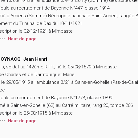
 le 13/08/1918 à l’ambulance 3/44 à Conty (Somme) des suites de 
icule au recrutement de Bayonne N°447, classe 1914
mé à Amiens (Somme) Nécropole nationale Saint-Acheul, rangée 
ment du Tribunal de Dax du 10/11/1921
scription le 02/12/1921 à Mimbaste
---
Haut de page
OYNACQ Jean Henri
ns, soldat au 142ème R.I.T., né le 05/08/1879 à Mimbaste
 de Charles et de Darrifourquet Marie
 le 29/05/1915 à l’ambulance 3/21 à Sains-en-Gohelle (Pas-de-Calai
nce
icule au recrutement de Bayonne N°1773, classe 1899
mé à Sains-en-Gohelle (62) au Carré militaire, rang 20, tombe 266
scription le 25/08/1915 à Mimbaste
---
Haut de page