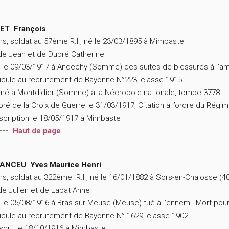
ET François
ns, soldat au 57ème R.I., né le 23/03/1895 à Mimbaste
 de Jean et de Dupré Catherine
 le 09/03/1917 à Andechy (Somme) des suites de blessures à l’am
icule au recrutement de Bayonne N°223, classe 1915
mé à Montdidier (Somme) à la Nécropole nationale, tombe 3778
ré de la Croix de Guerre le 31/03/1917, Citation à l’ordre du Régim
scription le 18/05/1917 à Mimbaste
---
Haut de page
ANCEU Yves Maurice Henri
ns, soldat au 322ème .R.I., né le 16/01/1882 à Sors-en-Chalosse (4
 de Julien et de Labat Anne
 le 05/08/1916 à Bras-sur-Meuse (Meuse) tué à l’ennemi. Mort pour
icule au recrutement de Bayonne N° 1629, classe 1902
scrit le 18/10/1916 à Mimbaste