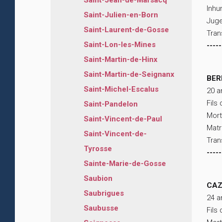
Saint-Jean-de-Marsacq
Inhu
Saint-Julien-en-Born
Juge
Saint-Laurent-de-Gosse
Tran
Saint-Lon-les-Mines
-----
Saint-Martin-de-Hinx
Saint-Martin-de-Seignanx
BER
Saint-Michel-Escalus
20 a
Fils
Saint-Pandelon
Mort
Saint-Vincent-de-Paul
Matr
Saint-Vincent-de-
Tran
Tyrosse
-----
Sainte-Marie-de-Gosse
Saubion
CAZ
Saubrigues
24 a
Saubusse
Fils