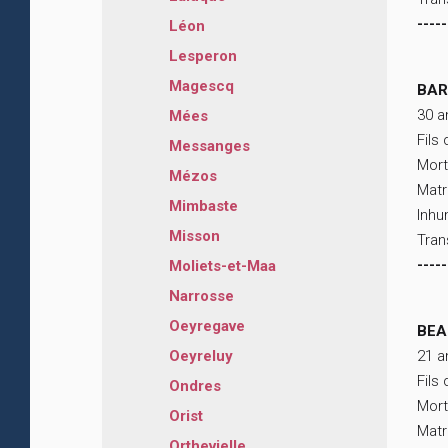
-----
Léon
Lesperon
Magescq
BAR
30 a
Mées
Fils
Messanges
Mort
Mézos
Matr
Mimbaste
Inhu
Misson
Tran
-----
Moliets-et-Maa
Narrosse
Oeyregave
BEA
21 a
Oeyreluy
Fils
Ondres
Mort
Orist
Matr
Orthevielle