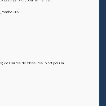
blessures. Mort pour la France
3, tombe 569
s) des suites de blessures. Mort pour la