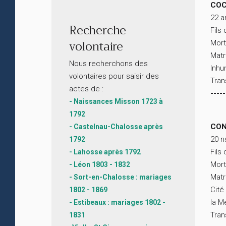
COC
22 a
Recherche
Fils
volontaire
Mort
Matr
Nous recherchons des
Inhu
volontaires pour saisir des
Tran
actes de :
-----
- Naissances Misson 1723 à
1792
CON
- Castelnau-Chalosse après
20 n
1792
Fils
- Lahosse après 1792
Mort
- Léon 1803 - 1832
Matr
- Sort-en-Chalosse : mariages
Cité
1802 - 1869
la M
- Estibeaux : mariages 1802 -
Tran
1831