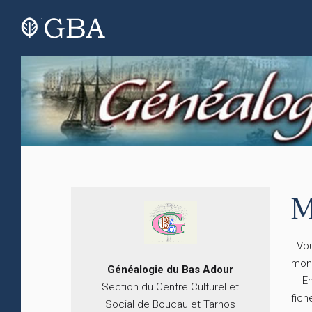
M
Vous
mon
Généalogie du
B
as
Adour
En c
Section du Centre Culturel et
fich
Social de Boucau et Tarnos