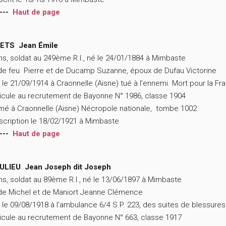
---
Haut de page
ETS Jean Émile
ns, soldat au 249ème R.I., né le 24/01/1884 à Mimbaste
 de feu Pierre et de Ducamp Suzanne, époux de Dufau Victorine
 le 21/09/1914 à Craonnelle (Aisne) tué à l’ennemi. Mort pour la Fr
icule au recrutement de Bayonne N° 1986, classe 1904
mé à Craonnelle (Aisne) Nécropole nationale, tombe 1002
scription le 18/02/1921 à Mimbaste
---
Haut de page
ULIEU Jean Joseph dit Joseph
ns, soldat au 89ème R.I., né le 13/06/1897 à Mimbaste
 de Michel et de Maniort Jeanne Clémence
 le 09/08/1918 à l’ambulance 6/4 S.P. 223, des suites de blessures
icule au recrutement de Bayonne N° 663, classe 1917