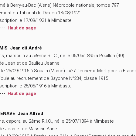
mé à Berry-au-Bac (Aisne) Nécropole nationale, tombe 797
ment du Tribunal de Dax du 13/08/1921
scription le 17/09/1921 à Mimbaste
---
Haut de page
MIS Jean dit André
ns, marsouin au 53ème R.I.C., né le 06/05/1895 à Pouillon (40)
 de Jean et de Baulieu Jeanne
 le 25/09/1915 à Souain (Marne) tué à l’ennemi. Mort pour la Franc
icule au recrutement de Bayonne N°234, classe 1915
scription le 25/05/1916 à Mimbaste
---
Haut de page
ENAVE Jean Alfred
ns, caporal au 2ème R.I.C., né le 25/07/1894 à Mimbaste
 de Jean et de Massein Anne