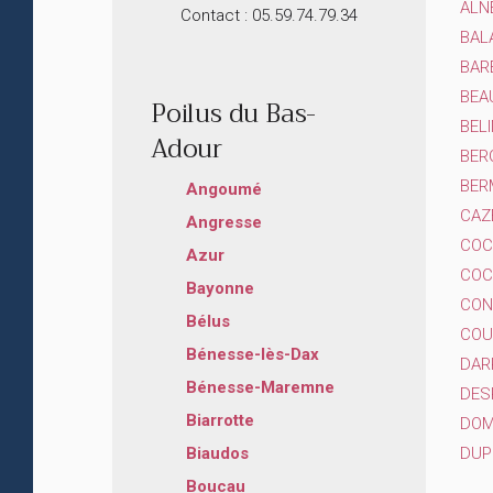
ALN
Contact : 05.59.74.79.34
BAL
BAR
BEA
Poilus du Bas-
BELI
Adour
BER
BERM
Angoumé
CAZ
Angresse
COC
Azur
COC
Bayonne
CON
Bélus
COU
Bénesse-lès-Dax
DAR
Bénesse-Maremne
DES
Biarrotte
DOM
DUPI
Biaudos
Boucau