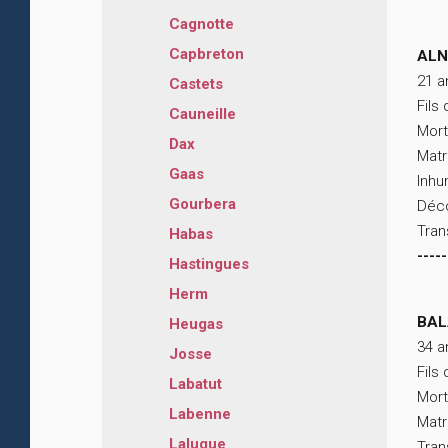
Cagnotte
Capbreton
ALN
21 a
Castets
Fils
Cauneille
Mort
Dax
Matr
Gaas
Inhu
Gourbera
Déco
Tran
Habas
-----
Hastingues
Herm
BAL
Heugas
34 a
Josse
Fils
Labatut
Mort
Labenne
Matr
Laluque
Tran