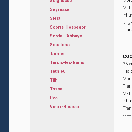
Mort
Seignosse
Matr
Seyresse
Inhu
Siest
Juge
Soorts-Hossegor
Tran
Sorde-l'Abbaye
-----
Soustons
Tarnos
COC
Tercis-les-Bains
36 a
Fils
Téthieu
Mort
Tilh
Fra
Tosse
Matr
Uza
Inhu
Vieux-Boucau
Tran
-----