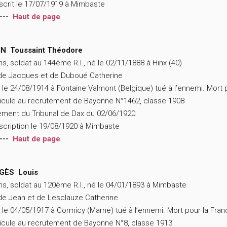
scrit le 17/07/1919 à Mimbaste
---
Haut de page
IN Toussaint Théodore
ns, soldat au 144ème R.I., né le 02/11/1888 à Hinx (40)
 de Jacques et de Duboué Catherine
 le 24/08/1914 à Fontaine Valmont (Belgique) tué à l’ennemi. Mort 
icule au recrutement de Bayonne N°1462, classe 1908
ment du Tribunal de Dax du 02/06/1920
scription le 19/08/1920 à Mimbaste
---
Haut de page
GÈS Louis
ns, soldat au 120ème R.I., né le 04/01/1893 à Mimbaste
 de Jean et de Lesclauze Catherine
 le 04/05/1917 à Cormicy (Marne) tué à l’ennemi. Mort pour la Fra
icule au recrutement de Bayonne N°8, classe 1913