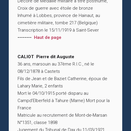
Décoré de Médaille militaire à titre posthume,
Croix de guerre avec étoile de bronze
Inhumé à Lobbes, province de Hainaut, au
cimetière militaire, tombe 217 (Belgique)
Transcription le 15/11/1919 à Saint-Sever
--------
Haut de page
CALIOT Pierre dit Auguste
36 ans, marsouin au 37ème R.I.C., né le
08/12/1878 à Castets
Fils de Jean et de Baziet Catherine, époux de
Lahary Marie, 2 enfants
Mort le 04/10/1915 porté disparu au
Campd’Elberfeld à Tahure (Marne) Mort pour la
France
Matricule au recrutement de Mont-de-Marsan
N°1351, classe 1898
Jugement du Tribunal de Dax du 11/03/1921