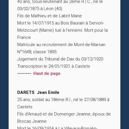
40 ans, Sous-lieutenant au 2ème R.I.C., né le
03/02/1875 à Léon (40)
Fils de Mathieu et de Labrit Marie
Mort le 14/07/1915 au Bois Baurain à Servon-
Melzicourt (Marne) tué à l’ennemi. Mort pour la
France
Matricule au recrutement de Mont-de-Marsan
N°1648, classe 1895
Jugement du Tribunal de Dax du 03/12/1920
Transcription le 24/01/1921 à Castets
--------
Haut de page
DARETS Jean Emile
25 ans, soldat au 18ème R.I., né le 27/08/1889 à
Castets
Fils d’Arnaud et de Domenger Jeanne, époux de
Brocas Jeanne
Mort le 16/09/1914 à La Ville-aux-Bois-lès-