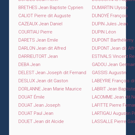
BRETHES Jean Baptiste Cyprien
DUMARTIN Ulysse
CALIOT Pierre dit Auguste
DUNOYÉ François
CAZEAUX Jean Daniel
DUPIN Jules Jean
COURTIAU Pierre
DUPIN Léon
DARETS Jean Emile
DUPONT Barthélémy
DARLON Jean dit Alfred
DUPONT Jean dit Alf
DARRIEUTORT Jean
ESTIVALS Vincent R
DEBA Jean
GADOU Jean Germai
DELEST Jean Joseph dit Fernand
GASSIS Augustin
DESLUX Jean dit Gaston
LABEYRIE François di
DORLANNE Jean Marie Maurice
LABRIT Jean Baptiste
DOUAT Émile
LACOMME Jean dit N
DOUAT Jean Joseph
LAFITTE Pierre Ferna
DOUAT Paul Jean
LARTIGAU Augustin P
DOUET Jean dit Alcide
LASSALLE Pierre Ga