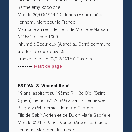
Fils de Félix et de Lubet Jeanne, frère de
Barthélémy Rodolphe
Mort le 26/09/1914 à Oulches (Aisne) tué à
l’ennemi. Mort pour la France.
Matricule au recrutement de Mont-de-Marsan
N°1551, classe 1900
Inhumé à Beaurieux (Aisne) au Carré communal
à la tombe collective 35
Transcription le 02/12/1915 à Castets
--------
Haut de page
ESTIVALS Vincent René
19 ans, aspirant au 19ème R.I., 3è Cie, (Saint-
Cyrien), né le 18/12/1898 à Saint-Etienne-de-
Baïgorry (64) dernier domicile Castets.
Fils de Sabir Adrien et de Dulon Marie Gabrielle
Mort le 02/11/1918 à Voncq (Ardennes) tué à
l’ennemi. Mort pour la France