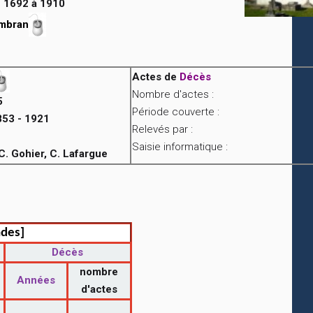
 1692 à 1910
ambran
Actes de
Décès
Nombre d'actes :
5
Période couverte :
853 - 1921
Relevés par :
Saisie informatique :
C. Gohier, C. Lafargue
ndes]
Décès
nombre
Années
d'actes