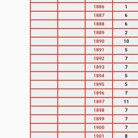
1886
1
1887
6
1888
6
1889
2
1890
10
1891
5
1892
7
1893
7
1894
5
1895
5
1896
7
1897
11
1898
7
1899
7
1900
7
1901
8