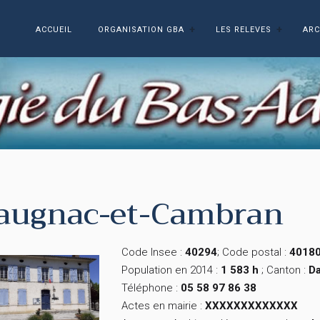
ACCUEIL
ORGANISATION GBA
LES RELEVES
ARC
augnac-et-Cambran
Code Insee :
40294
; Code postal :
4018
Population en 2014 :
1 583 h
; Canton :
D
Téléphone :
05 58 97 86 38
Actes en mairie :
XXXXXXXXXXXXX