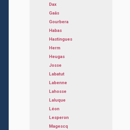
Dax
Gaâs
Gourbera
Habas
Hastingues
Herm
Heugas
Josse
Labatut
Labenne
Lahosse
Laluque
Léon
Lesperon
Magescq