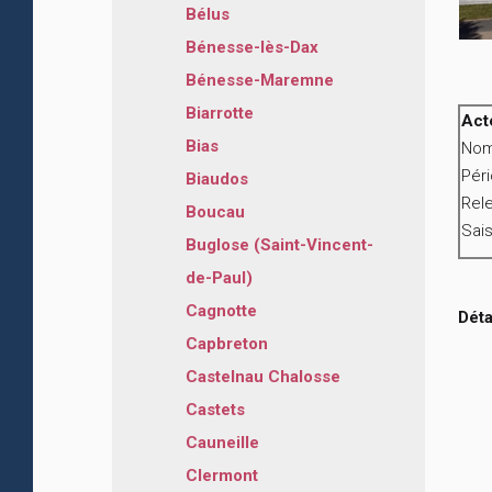
Bélus
Bénesse-lès-Dax
Bénesse-Maremne
Biarrotte
Act
Bias
Nom
Pér
Biaudos
Rele
Boucau
Sais
Buglose (Saint-Vincent-
de-Paul)
Cagnotte
Déta
Capbreton
Castelnau Chalosse
Castets
Cauneille
Clermont