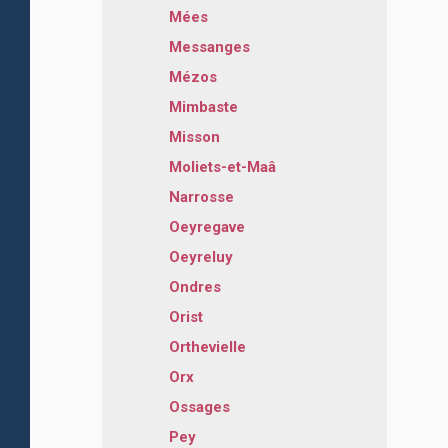
Mées
Messanges
Mézos
Mimbaste
Misson
Moliets-et-Maâ
Narrosse
Oeyregave
Oeyreluy
Ondres
Orist
Orthevielle
Orx
Ossages
Pey