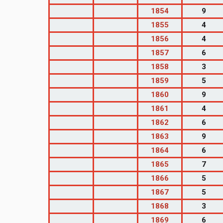
1854
9
1855
4
1856
4
1857
6
1858
3
1859
5
1860
9
1861
4
1862
6
1863
9
1864
6
1865
7
1866
5
1867
5
1868
3
1869
6