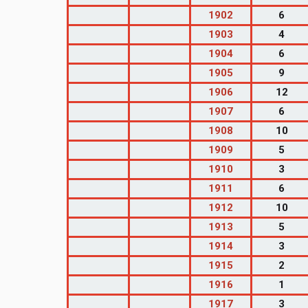
1902
6
1903
4
1904
6
1905
9
1906
12
1907
6
1908
10
1909
5
1910
3
1911
6
1912
10
1913
5
1914
3
1915
2
1916
1
1917
3