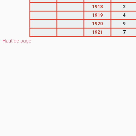
1918
2
1919
4
1920
9
1921
7
--
Haut de page