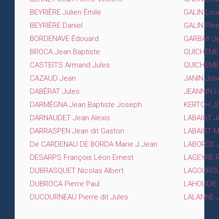
BEYRIÈRE Julien Émile
GALIN Lou
BEYRIÈRE Daniel
GALIN Pie
BORDENAVE Édouard
GARBAY Jea
BROCA Jean Baptiste
GUICHEMER
CASTEITS Armand Jules
GUICHEMER
CAZAUD Jean
JANIN Jos
DABÉRAT Jules
JEANNIN L
DARMÉGNA Jean Baptiste Joseph
KERTCH J
DARNAUDET Jean Alexis
LABAIGT Ju
DARRASPEN Jean dit Gaston
LABAIGT Ma
De CARDENAU DE BORDA Marie J.Jean
LABORDE J
DESARPS François Léon Ernest
LAGEYRE 
DUBRASQUET Nicolas Albert
LAGOURGUE
DUBROCA Pierre Paul
LAHOUDIE P
DUCOURNEAU Pierre dit Jules
LALANNE 