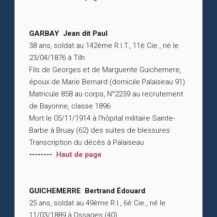
GARBAY Jean dit Paul
38 ans, soldat au 142ème R.I.T., 11è Cie., né le
23/04/1876 à Tilh
Fils de Georges et de Marguerite Guichemere,
époux de Marie Bernard (domicile Palaiseau 91)
Matricule 858 au corps, N°2239 au recrutement
de Bayonne, classe 1896
Mort le 05/11/1914 à l’hôpital militaire Sainte-
Barbe à Bruay (62) des suites de blessures
Transcription du décès à Palaiseau
--------
Haut de page
GUICHEMERRE Bertrand Édouard
25 ans, soldat au 49ème R.I., 6è Cie., né le
11/03/1889 à Ossages (40)