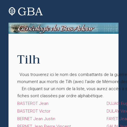
Tilh
Vous trouverez ici le nom des combattants de la guerre 
monument aux morts de Tilh (avec l'aide de Mémoire d
En cliquant sur un nom de la liste, vous aurez accès à
fiches sont classées par ordre alphabétique.
BASTEROT Jean
DUJAS Eug
BASTEROT Victor
DULAY Vin
BERNET Jean Justin
FAYET Jea
BERNET Jean Pierre Vincent
GALIN Jea