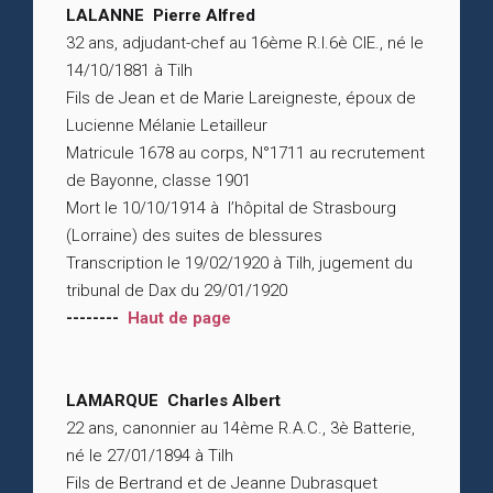
LALANNE Pierre Alfred
32 ans, adjudant-chef au 16ème R.I.6è CIE., né le
14/10/1881 à Tilh
Fils de Jean et de Marie Lareigneste, époux de
Lucienne Mélanie Letailleur
Matricule 1678 au corps, N°1711 au recrutement
de Bayonne, classe 1901
Mort le 10/10/1914 à l’hôpital de Strasbourg
(Lorraine) des suites de blessures
Transcription le 19/02/1920 à Tilh, jugement du
tribunal de Dax du 29/01/1920
--------
Haut de page
LAMARQUE Charles Albert
22 ans, canonnier au 14ème R.A.C., 3è Batterie,
né le 27/01/1894 à Tilh
Fils de Bertrand et de Jeanne Dubrasquet