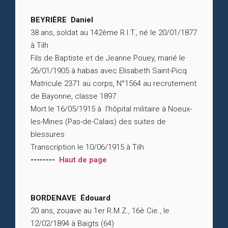
BEYRIÈRE Daniel
38 ans, soldat au 142ème R.I.T., né le 20/01/1877
à Tilh
Fils de Baptiste et de Jeanne Pouey, marié le
26/01/1905 à habas avec Elisabeth Saint-Picq
Matricule 2371 au corps, N°1564 au recrutement
de Bayonne, classe 1897
Mort le 16/05/1915 à l’hôpital militaire à Noeux-
les-Mines (Pas-de-Calais) des suites de
blessures
Transcription le 10/06/1915 à Tilh
--------
Haut de page
BORDENAVE Édouard
20 ans, zouave au 1er R.M.Z., 16è Cie., le
12/02/1894 à Baigts (64)