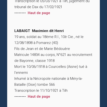
Transcription le 05/03/1921 à Tilh, jugement du
tribunal de Dax du 17/02/1921
--------
Haut de page
LABAIGT Maximien dit Henri
19 ans, soldat au 18ème R.I., 10è Cie., né le
12/08/1898 à Pomarez (40)
Fils de Jean et de Marie Bédouère
Matricule 14834 au corps, N°621 au recrutement
de Bayonne, classe 1918
Mort le 10/06/1918 à Courcelles (Aisne) tué à
l’ennemi
Inhumé à la Nécropole nationale à Méry-la-
Bataille (Oise) tombe 566
Transcription le 11/10/1921 à Tilh
--------
Haut de page