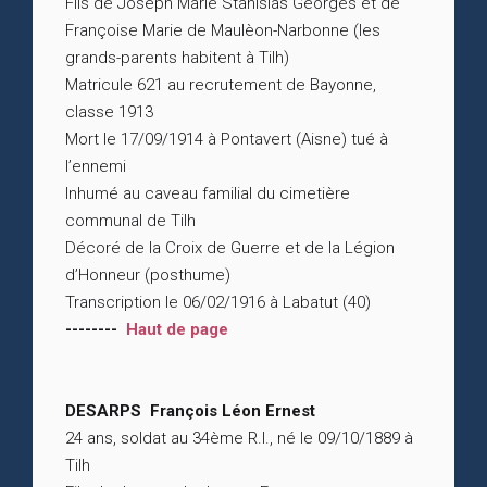
Fils de Joseph Marie Stanislas Georges et de
Françoise Marie de Maulèon-Narbonne (les
grands-parents habitent à Tilh)
Matricule 621 au recrutement de Bayonne,
classe 1913
Mort le 17/09/1914 à Pontavert (Aisne) tué à
l’ennemi
Inhumé au caveau familial du cimetière
communal de Tilh
Décoré de la Croix de Guerre et de la Légion
d’Honneur (posthume)
Transcription le 06/02/1916 à Labatut (40)
--------
Haut de page
DESARPS François Léon Ernest
24 ans, soldat au 34ème R.I., né le 09/10/1889 à
Tilh