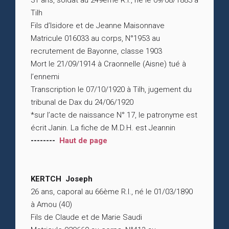
31 ans, soldat au 249ème R.I., né le 09/08/1883 à
Tilh
Fils d’Isidore et de Jeanne Maisonnave
Matricule 016033 au corps, N°1953 au
recrutement de Bayonne, classe 1903
Mort le 21/09/1914 à Craonnelle (Aisne) tué à
l’ennemi
Transcription le 07/10/1920 à Tilh, jugement du
tribunal de Dax du 24/06/1920
*sur l’acte de naissance N° 17, le patronyme est
écrit Janin. La fiche de M.D.H. est Jeannin
--------
Haut de page
KERTCH Joseph
26 ans, caporal au 66ème R.I., né le 01/03/1890
à Amou (40)
Fils de Claude et de Marie Saudi