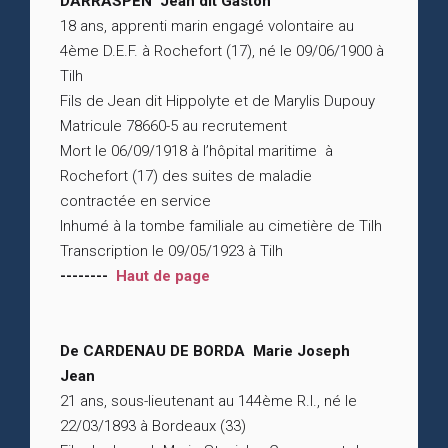
DARRASPEN Jean dit Gaston
18 ans, apprenti marin engagé volontaire au
4ème D.E.F. à Rochefort (17), né le 09/06/1900 à
Tilh
Fils de Jean dit Hippolyte et de Marylis Dupouy
Matricule 78660-5 au recrutement
Mort le 06/09/1918 à l’hôpital maritime à
Rochefort (17) des suites de maladie
contractée en service
Inhumé à la tombe familiale au cimetière de Tilh
Transcription le 09/05/1923 à Tilh
--------
Haut de page
De CARDENAU DE BORDA Marie Joseph
Jean
21 ans, sous-lieutenant au 144ème R.I., né le
22/03/1893 à Bordeaux (33)