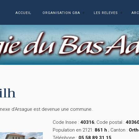
ACCUEIL
ORGANISATION GBA
LES RELEVES
ARC
ilh
nnexe d'Arsague est devenue une commune.
Code Insee :
40316
; Code postal :
4036
Population en 2121:
861 h
; Canton :
Orth
Téléphone :
05 58 89 31 15