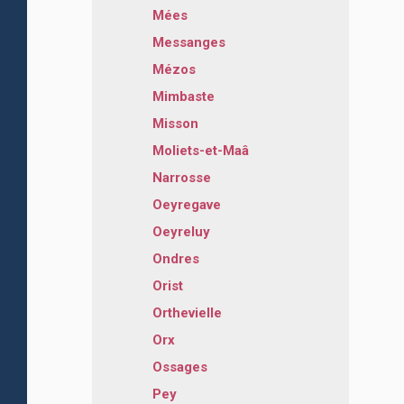
Mées
Messanges
Mézos
Mimbaste
Misson
Moliets-et-Maâ
Narrosse
Oeyregave
Oeyreluy
Ondres
Orist
Orthevielle
Orx
Ossages
Pey