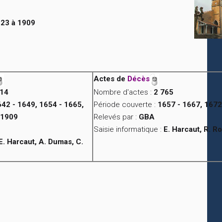
23 à 1909
Actes de
Décès
614
Nombre d'actes :
2 765
42 - 1649, 1654 - 1665,
Période couverte :
1657 - 1667, 1672
 1909
Relevés par :
GBA
Saisie informatique :
E. Harcaut, R. R
E. Harcaut, A. Dumas, C.