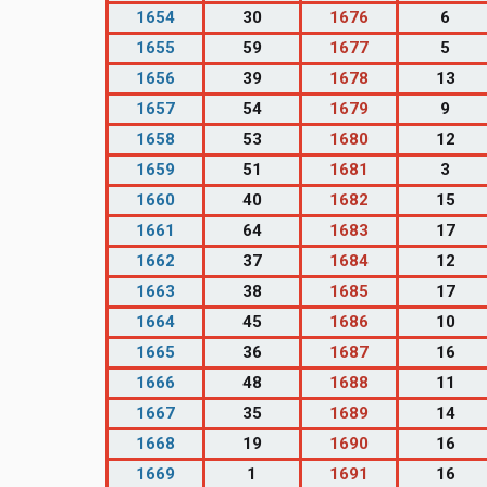
1654
30
1676
6
1655
59
1677
5
1656
39
1678
13
1657
54
1679
9
1658
53
1680
12
1659
51
1681
3
1660
40
1682
15
1661
64
1683
17
1662
37
1684
12
1663
38
1685
17
1664
45
1686
10
1665
36
1687
16
1666
48
1688
11
1667
35
1689
14
1668
19
1690
16
1669
1
1691
16