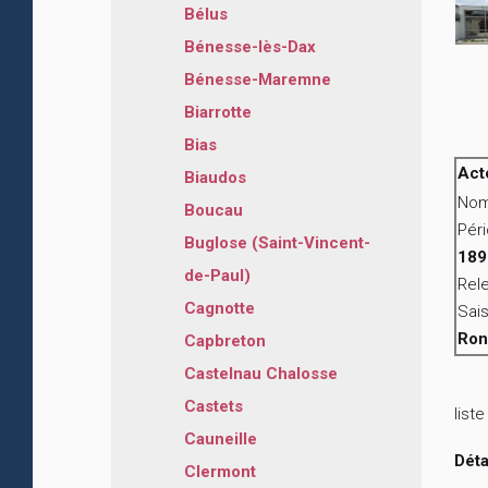
Bélus
Bénesse-lès-Dax
Bénesse-Maremne
Biarrotte
Bias
Act
Biaudos
Nom
Boucau
Pér
Buglose (Saint-Vincent-
189
de-Paul)
Rele
Cagnotte
Sais
Ron
Capbreton
Castelnau Chalosse
Castets
list
Cauneille
Déta
Clermont