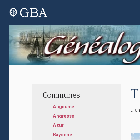
T
Communes
Angoumé
L' a
Angresse
Azur
Bayonne