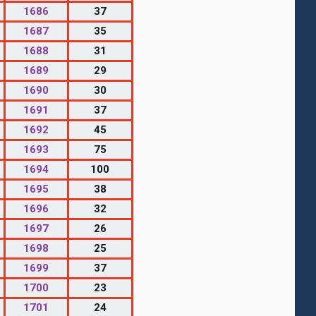
1686
37
1687
35
1688
31
1689
29
1690
30
1691
37
1692
45
1693
75
1694
100
1695
38
1696
32
1697
26
1698
25
1699
37
1700
23
1701
24