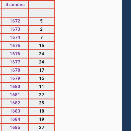
4 années
...
1672
5
1673
2
1674
7
1675
15
1676
24
1677
24
1678
17
1679
15
1680
11
1681
27
1682
25
1683
18
1684
19
1685
27