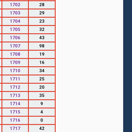
1702
28
1703
29
1704
23
1705
32
1706
43
1707
98
1708
19
1709
16
1710
34
1711
25
1712
20
1713
35
1714
9
1715
4
1716
0
1717
42