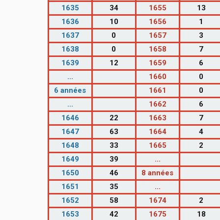
1635
34
1655
13
1636
10
1656
1
1637
0
1657
3
1638
0
1658
7
1639
12
1659
6
...
1660
0
6 années
1661
0
...
1662
6
1646
22
1663
7
1647
63
1664
4
1648
33
1665
2
1649
39
...
1650
46
8 années
1651
35
...
1652
58
1674
2
1653
42
1675
18