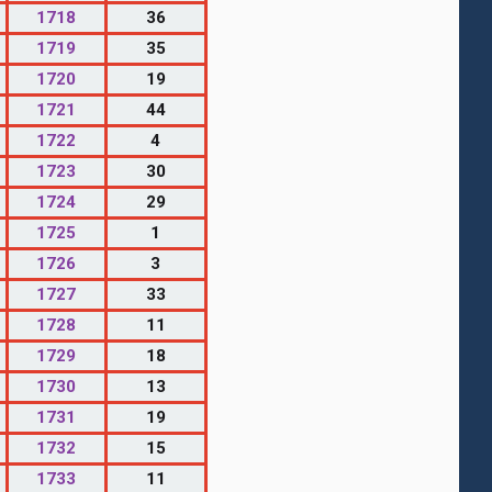
1718
36
1719
35
1720
19
1721
44
1722
4
1723
30
1724
29
1725
1
1726
3
1727
33
1728
11
1729
18
1730
13
1731
19
1732
15
1733
11