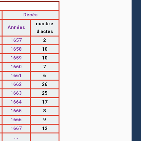
Décès
nombre
Années
d'actes
1657
2
1658
10
1659
10
1660
7
1661
6
1662
26
1663
25
1664
17
1665
8
1666
9
1667
12
...