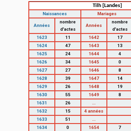
Tilh [Landes]
Naissances
Mariages
nombre
nombre
Années
Années
d'actes
d'actes
1623
11
1642
17
1624
47
1643
13
1625
24
1644
4
1626
34
1645
0
1627
27
1646
8
1628
39
1647
14
1629
26
1648
19
1630
55
1649
8
1631
26
...
1632
15
4 années
1633
51
...
1634
0
1654
7