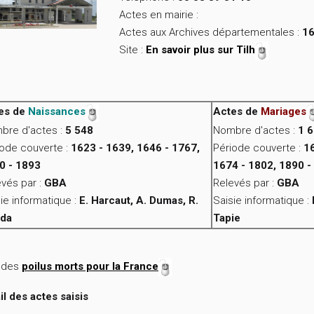
Actes en mairie :
Actes aux Archives départementales :
16
Site :
En savoir plus sur Tilh
es de
Naissances
Actes de
Mariages
bre d'actes :
5 548
Nombre d'actes :
1 
iode couverte :
1623 - 1639, 1646 - 1767,
Période couverte :
16
0 - 1893
1674 - 1802, 1890 -
vés par :
GBA
Relevés par :
GBA
ie informatique :
E. Harcaut, A. Dumas, R.
Saisie informatique :
da
Tapie
e des
poilus morts pour la France
il des actes saisis