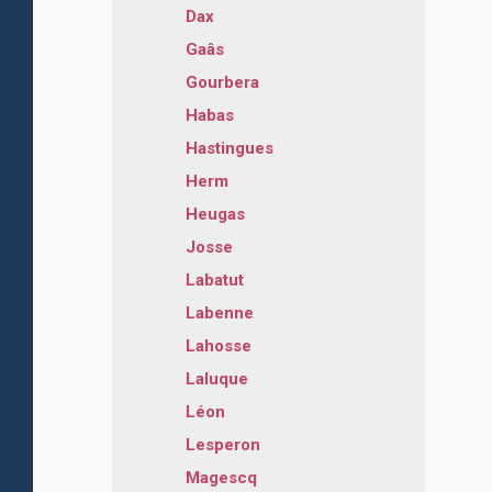
Dax
Gaâs
Gourbera
Habas
Hastingues
Herm
Heugas
Josse
Labatut
Labenne
Lahosse
Laluque
Léon
Lesperon
Magescq