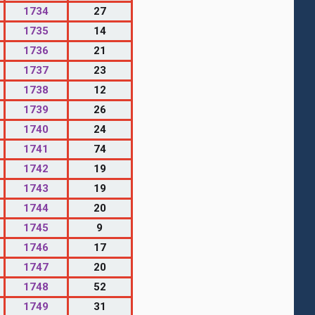
1734
27
1735
14
1736
21
1737
23
1738
12
1739
26
1740
24
1741
74
1742
19
1743
19
1744
20
1745
9
1746
17
1747
20
1748
52
1749
31