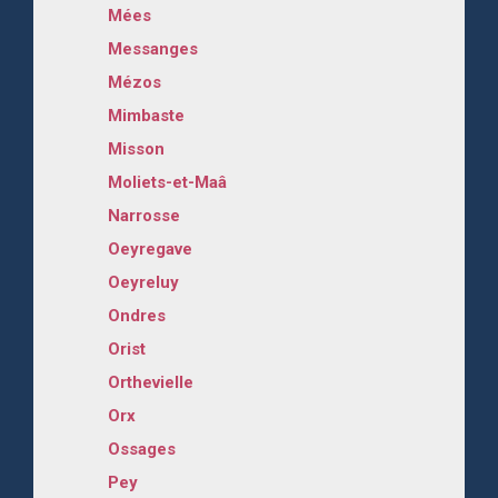
Mées
Messanges
Mézos
Mimbaste
Misson
Moliets-et-Maâ
Narrosse
Oeyregave
Oeyreluy
Ondres
Orist
Orthevielle
Orx
Ossages
Pey