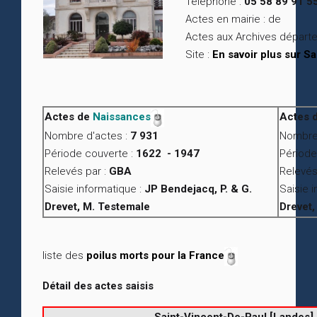
Téléphone :
05 58 89 91 5
Actes en mairie : de
Actes aux Archives départe
Site :
En savoir plus sur S
Actes de
Naissances
Actes 
Nombre d'actes :
7 931
Nombre 
Période couverte :
1622 - 1947
Période
Relevés par :
GBA
Relevés
Saisie informatique :
JP Bendejacq, P. & G.
Saisie 
Drevet, M. Testemale
Drevet,
liste des
poilus morts pour la France
Détail des actes saisis
Saint-Vincent-De-Paul [Landes]