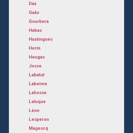
Dax
Gaâs
Gourbera
Habas
Hastingues
Herm
Heugas
Josse
Labatut
Labenne
Lahosse
Laluque
Léon
Lesperon
Magescq