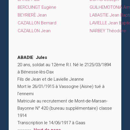
BERCUINGT Eugène
GUILHEMOTONIA Ar
BEYRIERÈ Jean
LABASTIE Jean Bapt
CAZAILLON Bernard
LAVIELLE Jean Bapti
CAZAILLON Jean
NARBEY Théodore
ABADIE Jules
20 ans, soldat au 12ème R.I. Né le 2125/03/1894
à Bénesse-lès-Dax
Fils de Jean et de Lavielle Jeanne
Mort le 26/01/1915 à Vassogne (Aisne) tué à
l’ennemi
Matricule au recrutement de Mont-de-Marsan-
Bayonne N° 420 (bureau supplémentaire) classe
1914
Transcription le 14/06/1917 à Gaas