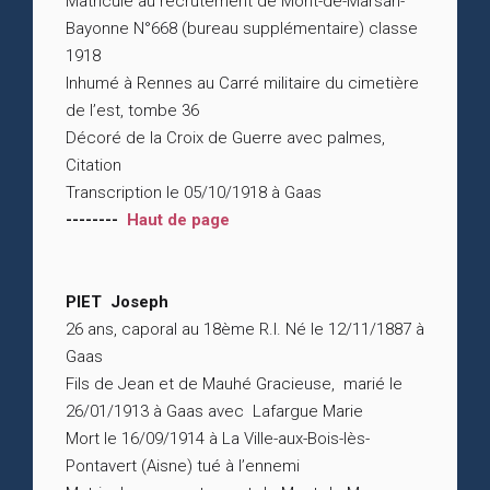
Matricule au recrutement de Mont-de-Marsan-
Bayonne N°668 (bureau supplémentaire) classe
1918
Inhumé à Rennes au Carré militaire du cimetière
de l’est, tombe 36
Décoré de la Croix de Guerre avec palmes,
Citation
Transcription le 05/10/1918 à Gaas
--------
Haut de page
PIET Joseph
26 ans, caporal au 18ème R.I. Né le 12/11/1887 à
Gaas
Fils de Jean et de Mauhé Gracieuse, marié le
26/01/1913 à Gaas avec Lafargue Marie
Mort le 16/09/1914 à La Ville-aux-Bois-lès-
Pontavert (Aisne) tué à l’ennemi