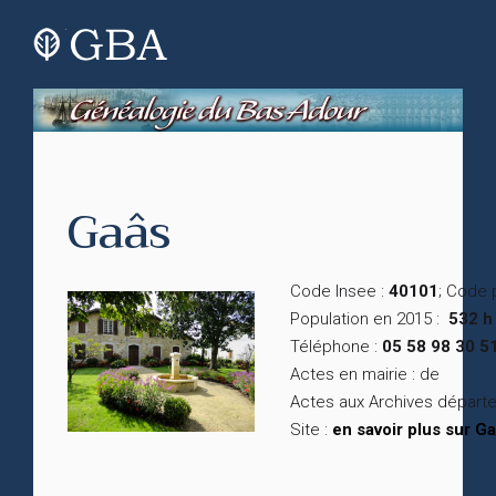
Gaâs
Code Insee :
40101
; Code 
Population en 2015 :
532 h
Téléphone :
05 58 98 30 5
Actes en mairie : de
Actes aux Archives départ
Site :
en savoir plus sur G