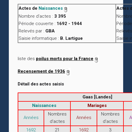
Actes de
Naissances
Actes 
Nombre d'actes :
3 395
Nombre 
Période couverte :
1692 - 1944
Période
Relevés par :
GBA
Relevés
Saisie informatique :
B. Lartigue
Saisie 
liste des
poilus morts pour la France
Recensement de 1936
Détail des actes saisis
Gaas [Landes]
Naissances
Mariages
Nombres
Nombres
Années
Années
A
d'actes
d'actes
1692
21
1692
3