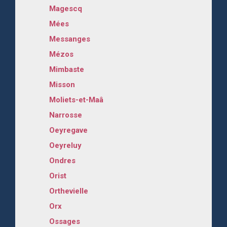
Magescq
Mées
Messanges
Mézos
Mimbaste
Misson
Moliets-et-Maâ
Narrosse
Oeyregave
Oeyreluy
Ondres
Orist
Orthevielle
Orx
Ossages