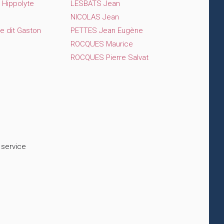
Hippolyte
LESBATS Jean
NICOLAS Jean
e dit Gaston
PETTES Jean Eugène
ROCQUES Maurice
ROCQUES Pierre Salvat
 service