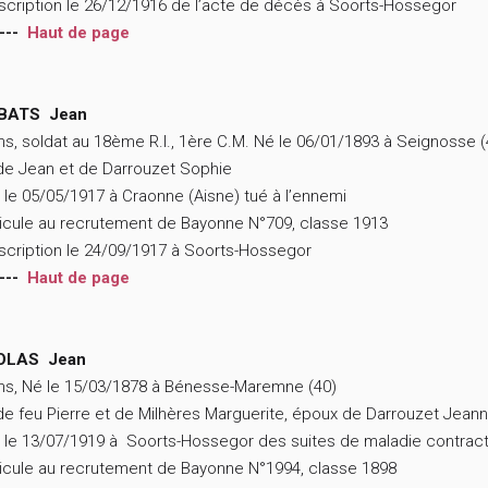
scription le 26/12/1916 de l’acte de décès à Soorts-Hossegor
---
Haut de page
BATS Jean
ns, soldat au 18ème R.I., 1ère C.M. Né le 06/01/1893 à Seignosse (
 de Jean et de Darrouzet Sophie
 le 05/05/1917 à Craonne (Aisne) tué à l’ennemi
icule au recrutement de Bayonne N°709, classe 1913
scription le 24/09/1917 à Soorts-Hossegor
---
Haut de page
OLAS Jean
ns, Né le 15/03/1878 à Bénesse-Maremne (40)
 de feu Pierre et de Milhères Marguerite, époux de Darrouzet Jean
 le 13/07/1919 à Soorts-Hossegor des suites de maladie contrac
icule au recrutement de Bayonne N°1994, classe 1898