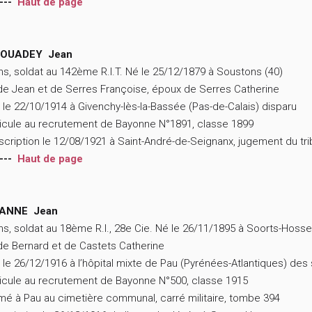
---
Haut de page
OUADEY Jean
ns, soldat au 142ème R.I.T. Né le 25/12/1879 à Soustons (40)
 de Jean et de Serres Françoise, époux de Serres Catherine
 le 22/10/1914 à Givenchy-lès-la-Bassée (Pas-de-Calais) disparu
icule au recrutement de Bayonne N°1891, classe 1899
scription le 12/08/1921 à Saint-André-de-Seignanx, jugement du tr
---
Haut de page
ANNE Jean
ns, soldat au 18ème R.I., 28e Cie. Né le 26/11/1895 à Soorts-Hoss
 de Bernard et de Castets Catherine
 le 26/12/1916 à l’hôpital mixte de Pau (Pyrénées-Atlantiques) des
icule au recrutement de Bayonne N°500, classe 1915
mé à Pau au cimetière communal, carré militaire, tombe 394