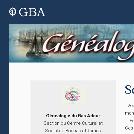
S
Vous
mon
Généalogie du
B
as
Adour
En c
Section du Centre Culturel et
Ces 
Social de Boucau et Tarnos