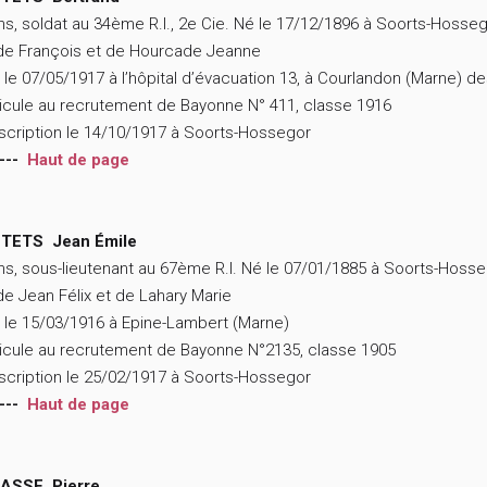
ns, soldat au 34ème R.I., 2e Cie. Né le 17/12/1896 à Soorts-Hosse
 de François et de Hourcade Jeanne
 le 07/05/1917 à l’hôpital d’évacuation 13, à Courlandon (Marne) d
icule au recrutement de Bayonne N° 411, classe 1916
scription le 14/10/1917 à Soorts-Hossegor
---
Haut de page
TETS Jean Émile
ns, sous-lieutenant au 67ème R.I. Né le 07/01/1885 à Soorts-Hoss
 de Jean Félix et de Lahary Marie
 le 15/03/1916 à Epine-Lambert (Marne)
icule au recrutement de Bayonne N°2135, classe 1905
scription le 25/02/1917 à Soorts-Hossegor
---
Haut de page
ASSE Pierre