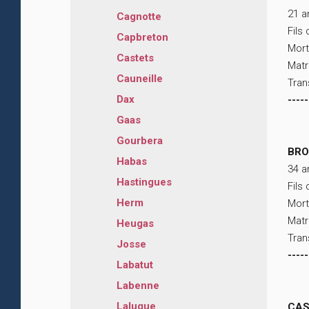
21 a
Cagnotte
Fils
Capbreton
Mort
Castets
Matr
Cauneille
Tran
Dax
-----
Gaas
Gourbera
BRO
Habas
34 a
Hastingues
Fils
Herm
Mort
Matr
Heugas
Tran
Josse
-----
Labatut
Labenne
Laluque
CAS