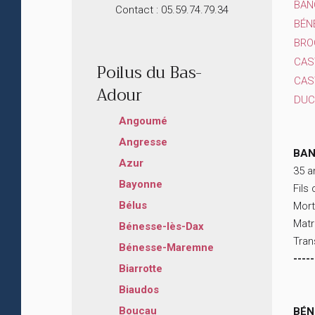
BAN
Contact : 05.59.74.79.34
BÉN
BROC
CAS
Poilus du Bas-
CAS
Adour
DUC
Angoumé
Angresse
BAN
Azur
35 a
Bayonne
Fils
Bélus
Mort
Matr
Bénesse-lès-Dax
Tran
Bénesse-Maremne
-----
Biarrotte
Biaudos
Boucau
BÉN