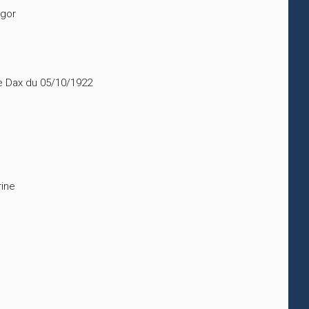
egor
de Dax du 05/10/1922
rine