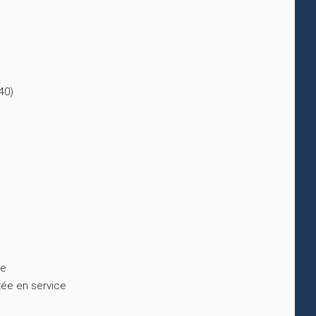
40)
ne
tée en service