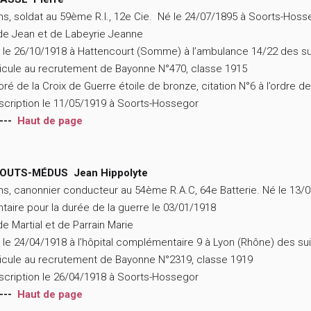
ns, soldat au 59ème R.I., 12e Cie. Né le 24/07/1895 à Soorts-Hoss
 de Jean et de Labeyrie Jeanne
 le 26/10/1918 à Hattencourt (Somme) à l’ambulance 14/22 des s
icule au recrutement de Bayonne N°470, classe 1915
ré de la Croix de Guerre étoile de bronze, citation N°6 à l’ordre d
scription le 11/05/1919 à Soorts-Hossegor
---
Haut de page
OUTS-MÉDUS Jean Hippolyte
ns, canonnier conducteur au 54ème R.A.C, 64e Batterie. Né le 13
ntaire pour la durée de la guerre le 03/01/1918
 de Martial et de Parrain Marie
 le 24/04/1918 à l’hôpital complémentaire 9 à Lyon (Rhône) des su
icule au recrutement de Bayonne N°2319, classe 1919
scription le 26/04/1918 à Soorts-Hossegor
---
Haut de page