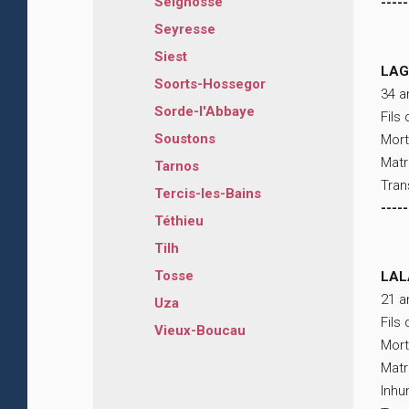
Seignosse
-----
Seyresse
Siest
LAG
Soorts-Hossegor
34 a
Sorde-l'Abbaye
Fils
Soustons
Mort
Matr
Tarnos
Tran
Tercis-les-Bains
-----
Téthieu
Tilh
Tosse
LAL
21 a
Uza
Fils
Vieux-Boucau
Mort
Matr
Inhu