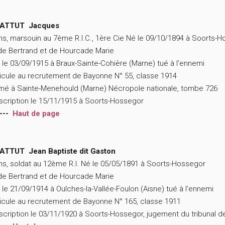
ATTUT Jacques
ns, marsouin au 7ème R.I.C., 1ère Cie Né le 09/10/1894 à Soorts-
 de Bertrand et de Hourcade Marie
 le 03/09/1915 à Braux-Sainte-Cohière (Marne) tué à l’ennemi
icule au recrutement de Bayonne N° 55, classe 1914
mé à Sainte-Menehould (Marne) Nécropole nationale, tombe 726
scription le 15/11/1915 à Soorts-Hossegor
---
Haut de page
ATTUT Jean Baptiste dit Gaston
ns, soldat au 12ème R.I. Né le 05/05/1891 à Soorts-Hossegor
 de Bertrand et de Hourcade Marie
 le 21/09/1914 à Oulches-la-Vallée-Foulon (Aisne) tué à l’ennemi
icule au recrutement de Bayonne N° 165, classe 1911
scription le 03/11/1920 à Soorts-Hossegor, jugement du tribunal 