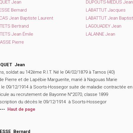
QUET Jean
DUPOUTS-MÉDUS Jean 
ESSE Bernard
LABATTUT Jacques
AS Jean Baptiste Laurent
LABATTUT Jean Baptist
TETS Bertrand
LAGOUADEY Jean
TETS Jean Émile
LALANNE Jean
ASSE Pierre
QUET Jean
ns, soldat au 142ème R.I.T. Né le 04/02/1879 à Tarnos (40)
 de Pierre et de Lapébie Marguerite, marié à Nagouas Marie
 le 09/12/1914 à Soorts-Hossegor suite de maladie contractée en
icule au recrutement de Bayonne N°2070, classe 1899
scription du décès le 09/12/1914 à Soorts-Hossegor
---
Haut de page
ESSE Bernard