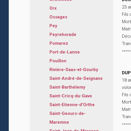
23 a
Orx
Fils
Ossages
Mort
Pey
Matr
Peyrehorade
Déco
Pomarez
Tran
-----
Port-de-Lanne
Pouillon
Rivière-Saas-et-Gourby
DUP
Saint-André-de-Seignanx
18 a
Saint-Barthélemy
volo
Fils
Saint-Cricq-du-Gave
Mort
Saint-Etienne-d'Orthe
Matr
Saint-Geours-de-
Tran
Maremne
-----