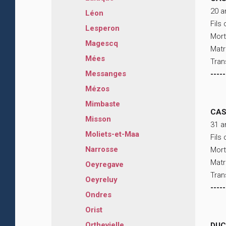
20 a
Léon
Fils
Lesperon
Mort
Magescq
Matr
Mées
Tran
Messanges
-----
Mézos
Mimbaste
CAS
Misson
31 a
Moliets-et-Maa
Fils
Narrosse
Mort
Matr
Oeyregave
Tran
Oeyreluy
-----
Ondres
Orist
Orthevielle
DUC