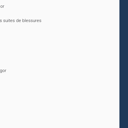
gor
es suites de blessures
egor