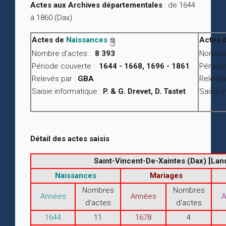
Actes aux Archives départementales
: de 1644
à 1860 (Dax)
Actes de
Naissances
Actes 
Nombre d'actes :
8 393
Nombre
Période couverte :
1644 - 1668, 1696 - 1861
Période
Relevés par :
GBA
Relevés
Saisie informatique :
P. & G. Drevet, D. Tastet
Saisie 
Détail des actes saisis
Saint-Vincent-De-Xaintes (Dax) [Lan
Naissances
Mariages
Nombres
Nombres
Années
Années
A
d'actes
d'actes
1644
11
1678
4