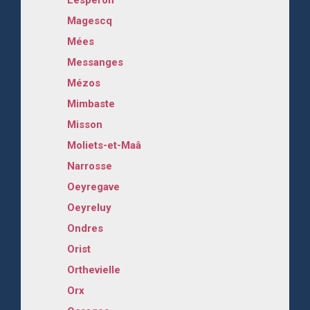
Lesperon
Magescq
Mées
Messanges
Mézos
Mimbaste
Misson
Moliets-et-Maâ
Narrosse
Oeyregave
Oeyreluy
Ondres
Orist
Orthevielle
Orx