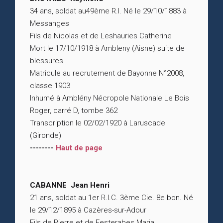
34 ans, soldat au49ème R.I. Né le 29/10/1883 à
Messanges
Fils de Nicolas et de Leshauries Catherine
Mort le 17/10/1918 à Ambleny (Aisne) suite de
blessures
Matricule au recrutement de Bayonne N°2008,
classe 1903
Inhumé à Amblény Nécropole Nationale Le Bois
Roger, carré D, tombe 362
Transcription le 02/02/1920 à Laruscade
(Gironde)
--------
Haut de page
CABANNE Jean Henri
21 ans, soldat au 1er R.I.C. 3ème Cie. 8e bon. Né
le 29/12/1895 à Cazères-sur-Adour
Fils de Pierre et de Festerabes Maria