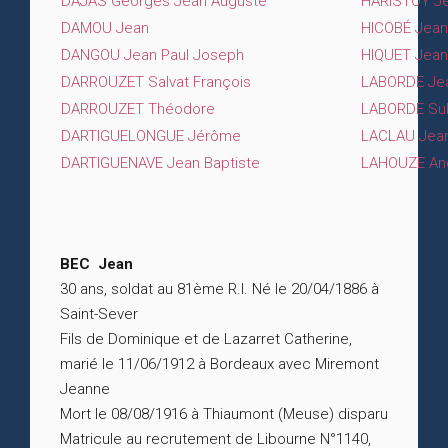
DAJAS Georges Jean Auguste
HARISTOY Je
DAMOU Jean
HICOBÉ Jean
DANGOU Jean Paul Joseph
HIQUET Jean
DARROUZET Salvat François
LABORDE Jea
DARROUZET Théodore
LABORDE Sul
DARTIGUELONGUE Jérôme
LACLAU Jea
DARTIGUENAVE Jean Baptiste
LAHOUZE And
BEC Jean
30 ans, soldat au 81ème R.I. Né le 20/04/1886 à
Saint-Sever
Fils de Dominique et de Lazarret Catherine,
marié le 11/06/1912 à Bordeaux avec Miremont
Jeanne
Mort le 08/08/1916 à Thiaumont (Meuse) disparu
Matricule au recrutement de Libourne N°1140,