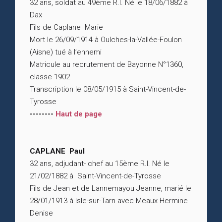
32 ans, soldat au 49ème R.I. Né le 18/06/1882 à
Dax
Fils de Caplane Marie
Mort le 26/09/1914 à Oulches-la-Vallée-Foulon
(Aisne) tué à l’ennemi
Matricule au recrutement de Bayonne N°1360,
classe 1902
Transcription le 08/05/1915 à Saint-Vincent-de-
Tyrosse
--------
Haut de page
CAPLANE Paul
32 ans, adjudant- chef au 15ème R.I. Né le
21/02/1882 à Saint-Vincent-de-Tyrosse
Fils de Jean et de Lannemayou Jeanne, marié le
28/01/1913 à Isle-sur-Tarn avec Meaux Hermine
Denise