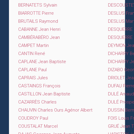
BERNATETS Sylvain
DESCOUSTEY
BIARROTTE Pierre
DESLUS Fran
BRUTAILS Raymond
DESLUS Mart
CABANNE Jean Henri
DESQUERRE P
CAMBÉRABÉRO Jean
DESQUERRE 
CAMPET Martin
DEYMON Jean
CANTIN René
DICHARRY Be
CAPLANE Jean Baptiste
DICHARRY J
CAPLANE Paul
DIZABO Geo
CAPRAIS Jules
DRIOLET Jea
CASTAINGS François
DUFAU Pierr
CASTILLON Jean Baptiste
DULÉ Arnaud
CAZARRÈS Charles
DULÉ Prospe
CHAUVIN Charles Ours Agénor Albert
DUSSIN Bern
COUDROY Paul
FOIS Louis F
COUSTALAT Marcel
GRUÉ Jean 