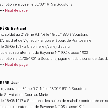
scription envoyée le 03/08/1915 à Soustons
---
Haut de page
RÈRE Bertrand
ns, soldat au 218ème R.I. Né le 18/06/1880 à Soustons
 d’Arnaud et de Vignacq Françoise, époux de Prat Jeanne
 le 03/06/1917 à Craonnelle (Aisne) disparu
icule au recrutement de Bayonne N°1992, classe 1900
scription le 25/05/1921 à Soustons, jugement du tribunal de Dax d
---
Haut de page
RÈRE Jean
ns, zouave au 3ème R.Z. Né le 03/01/1891 à Soustons
 de Salvat et de Courtiau Marie
 le 18/08/1917 à Soustons des suites de maladie contractée en s
icule au recrutement de Bayonne N°105, classe1911