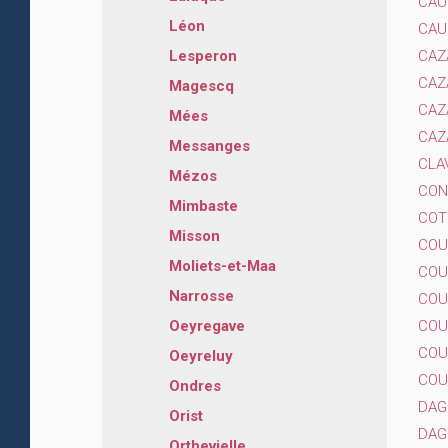
CAUL
Léon
CAU
CAZA
Lesperon
CAZ
Magescq
CAZA
Mées
CAZ
Messanges
CLA
Mézos
CON
Mimbaste
COT
Misson
COU
Moliets-et-Maa
COU
Narrosse
COU
COU
Oeyregave
COU
Oeyreluy
COU
Ondres
DAG
Orist
DAG
Orthevielle