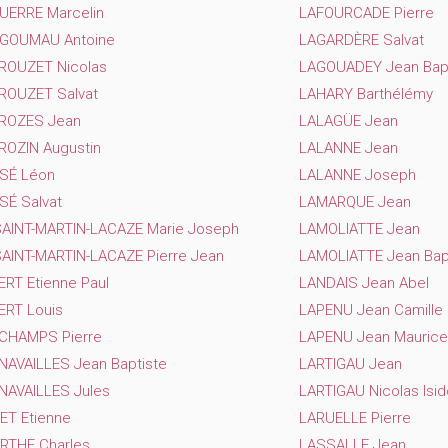
UERRE Marcelin
LAFOURCADE Pierre
GOUMAU Antoine
LAGARDÈRE Salvat
ROUZET Nicolas
LAGOUADEY Jean Bapt
ROUZET Salvat
LAHARY Barthélémy
ROZES Jean
LALAGÜE Jean
ROZIN Augustin
LALANNE Jean
SÉ Léon
LALANNE Joseph
SÉ Salvat
LAMARQUE Jean
SAINT-MARTIN-LACAZE Marie Joseph
LAMOLIATTE Jean
AINT-MARTIN-LACAZE Pierre Jean
LAMOLIATTE Jean Bap
RT Etienne Paul
LANDAIS Jean Abel
ERT Louis
LAPENU Jean Camille
CHAMPS Pierre
LAPENU Jean Maurice
NAVAILLES Jean Baptiste
LARTIGAU Jean
NAVAILLES Jules
LARTIGAU Nicolas Isid
ET Etienne
LARUELLE Pierre
RTHE Charles
LASSALLE Jean