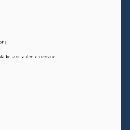
tons
maladie contractée en service
s