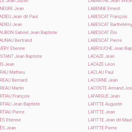
E Jean Justin
LABARTHE Jean Vince
NÈGRE Jean
LABENNE Ernest
DIEU Jean dit Paul
LABESCAT François
ADIEU Jean
LABESCAT Barthélém
UBON Gabriel Jean Baptiste
LABESCAT Éloi
AUNAU Bertrand
LABESCAT Pierre
VERY Etienne
LABROUCHE Jean Bapt
STANT Jean Baptiste
LACAZE Jean
IS Jean
LACAZE Léon
RAU Mathieu
LACLAU Paul
REAU Bernard
LACORNE Jean
REAU Martin
LACOSTE Armand Jos
RTIAU François
LAFARGUE Jean
RTIAU Jean Baptiste
LAFITTE Augustin
RTIAU Pierre
LAFITTE Jean
ÈS Etienne
LAFITTE Jean dit Maur
ÈS Jean
LAFITTE Pierre