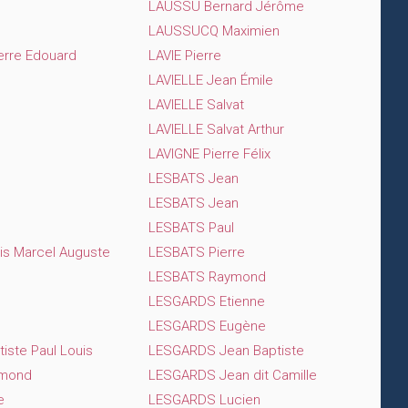
LAUSSU Bernard Jérôme
LAUSSUCQ Maximien
rre Edouard
LAVIE Pierre
LAVIELLE Jean Émile
LAVIELLE Salvat
LAVIELLE Salvat Arthur
LAVIGNE Pierre Félix
LESBATS Jean
LESBATS Jean
LESBATS Paul
is Marcel Auguste
LESBATS Pierre
LESBATS Raymond
LESGARDS Etienne
LESGARDS Eugène
ste Paul Louis
LESGARDS Jean Baptiste
ymond
LESGARDS Jean dit Camille
e
LESGARDS Lucien