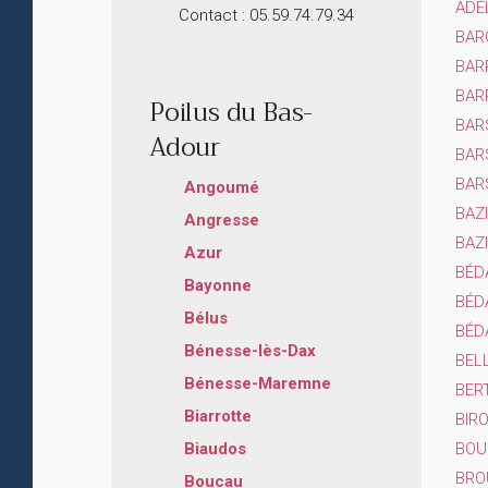
ADÉL
Contact : 05.59.74.79.34
BAR
BAR
BAR
Poilus du Bas-
BAR
Adour
BAR
BAR
Angoumé
BAZ
Angresse
BAZI
Azur
BÉDA
Bayonne
BÉD
Bélus
BÉD
Bénesse-lès-Dax
BEL
Bénesse-Maremne
BER
Biarrotte
BIR
BOU
Biaudos
BRO
Boucau