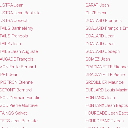
USTRA Jean
GARAT Jean
USTRA Jean Baptiste
GLIZE Henri
USTRA Joseph
GOALARD François
TAILS Barthélémy
GOALARD François Ern
TAILS François
GOALARD Jean
TAILS Jean
GOALARD Jean
TAILS Jean Auguste
GOALARD Joseph
AUGADE François
GOMEZ Jean
MON Émile Bernard
GRACIANETTE Étienne
PET Jean
GRACIANETTE Pierre
PISTRON Etienne
GRÉSILLIER Maurice
DEPONT Bernard
GUÉLARD Louis Maxi
SOU Germain Faustin
HONTANX Jean
SOU Pierre Gustave
HONTANX Jean Baptis
TAINGS Salvat
HOURCADE Jean Bapt
TETS Jean Baptiste
HOURDEBAIGT Jean