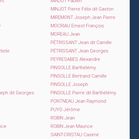
nt
MINJOT Fabien
MINJOT Pierre Félix dit Gaston
MIREMONT Joseph Jean Pierre
y
MOCRIAU Ernest François
MOREAU Jean
PÉTRISSANT Jean dit Camille
iste
PÉTRISSANT Jean Georges
PEYRESABES Alexandre
PINSOLLE Barthélémy
PINSOLLE Bertrand Camille
PINSOLLE Joseph
eph dit Georges
PINSOLLE Pierre dit Barthélémy
PONTNEAU Jean Raymond
PUYO Jérôme
ROBIN Jean
ice
ROBIN Jean Maurice
SAINT-CRISTAU Casimir