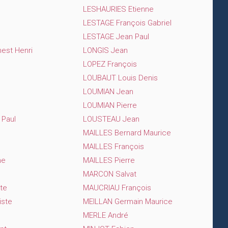
LESHAURIES Etienne
LESTAGE François Gabriel
LESTAGE Jean Paul
est Henri
LONGIS Jean
LOPEZ François
LOUBAUT Louis Denis
LOUMIAN Jean
LOUMIAN Pierre
 Paul
LOUSTEAU Jean
MAILLES Bernard Maurice
MAILLES François
me
MAILLES Pierre
MARCON Salvat
te
MAUCRIAU François
iste
MEILLAN Germain Maurice
MERLE André