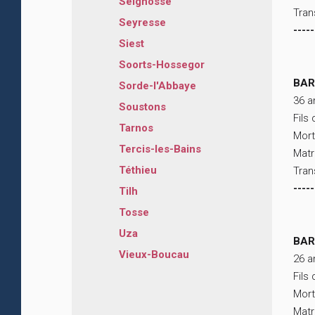
Seignosse
Tran
Seyresse
-----
Siest
Soorts-Hossegor
BAR
Sorde-l'Abbaye
36 a
Soustons
Fils
Tarnos
Mort
Tercis-les-Bains
Matr
Téthieu
Tran
-----
Tilh
Tosse
Uza
BAR
Vieux-Boucau
26 a
Fils
Mort
Matr