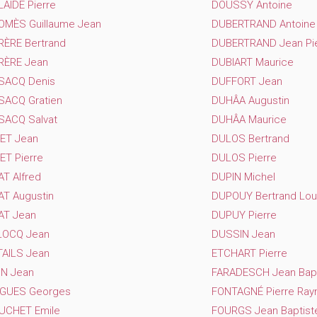
AÏDE Pierre
DOUSSY Antoine
OMÈS Guillaume Jean
DUBERTRAND Antoine
RÈRE Bertrand
DUBERTRAND Jean Pie
RÈRE Jean
DUBIART Maurice
SACQ Denis
DUFFORT Jean
SACQ Gratien
DUHÂA Augustin
SACQ Salvat
DUHÂA Maurice
IET Jean
DULOS Bertrand
ET Pierre
DULOS Pierre
T Alfred
DUPIN Michel
AT Augustin
DUPOUY Bertrand Lou
AT Jean
DUPUY Pierre
LOCQ Jean
DUSSIN Jean
TAILS Jean
ETCHART Pierre
ON Jean
FARADESCH Jean Bapti
GUES Georges
FONTAGNÉ Pierre Ra
UCHET Emile
FOURGS Jean Baptist