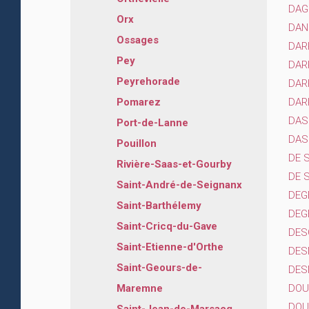
DAG
Orx
DAN
Ossages
DAR
Pey
DAR
Peyrehorade
DAR
DAR
Pomarez
DAS
Port-de-Lanne
DAS
Pouillon
DE 
Rivière-Saas-et-Gourby
DE S
Saint-André-de-Seignanx
DEGE
Saint-Barthélemy
DEG
Saint-Cricq-du-Gave
DES
Saint-Etienne-d'Orthe
DES
Saint-Geours-de-
DES
DOU
Maremne
DOU