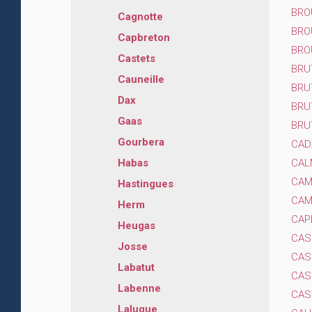
BRO
Cagnotte
BRO
Capbreton
BRO
Castets
BRU
Cauneille
BRU
Dax
BRU
Gaas
BRU
Gourbera
CAD
CAL
Habas
CAM
Hastingues
CAM
Herm
CAP
Heugas
CAS
Josse
CAS
Labatut
CAS
Labenne
CAS
Laluque