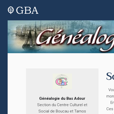
S
Vous
mon
Généalogie du
B
as
Adour
En c
Section du Centre Culturel et
Ces 
Social de Boucau et Tarnos