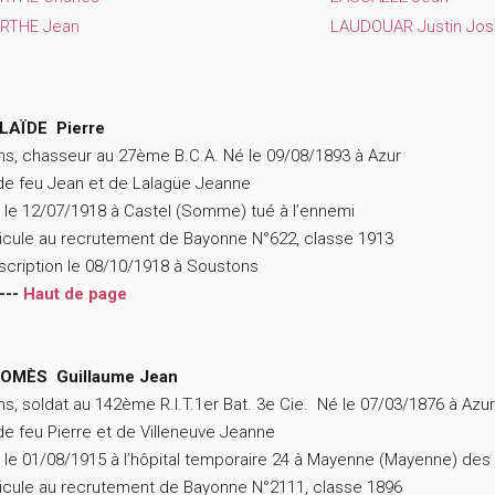
RTHE Jean
LAUDOUAR Justin Jo
LAÏDE Pierre
ns, chasseur au 27ème B.C.A. Né le 09/08/1893 à Azur
 de feu Jean et de Lalagüe Jeanne
 le 12/07/1918 à Castel (Somme) tué à l’ennemi
icule au recrutement de Bayonne N°622, classe 1913
scription le 08/10/1918 à Soustons
---
Haut de page
OMÈS Guillaume Jean
ns, soldat au 142ème R.I.T.1er Bat. 3e Cie. Né le 07/03/1876 à Azur
 de feu Pierre et de Villeneuve Jeanne
 le 01/08/1915 à l’hôpital temporaire 24 à Mayenne (Mayenne) des
icule au recrutement de Bayonne N°2111, classe 1896