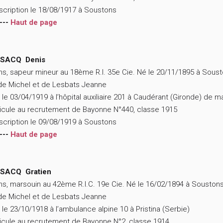
scription le 18/08/1917 à Soustons
---
Haut de page
SACQ Denis
ns, sapeur mineur au 18ème R.I. 35e Cie. Né le 20/11/1895 à Sous
 de Michel et de Lesbats Jeanne
 le 03/04/1919 à l’hôpital auxiliaire 201 à Caudérant (Gironde) de 
icule au recrutement de Bayonne N°440, classe 1915
scription le 09/08/1919 à Soustons
---
Haut de page
SACQ Gratien
ns, marsouin au 42ème R.I.C. 19e Cie. Né le 16/02/1894 à Souston
 de Michel et de Lesbats Jeanne
 le 23/10/1918 à l’ambulance alpine 10 à Pristina (Serbie)
icule au recrutement de Bayonne N°2, classe 1914