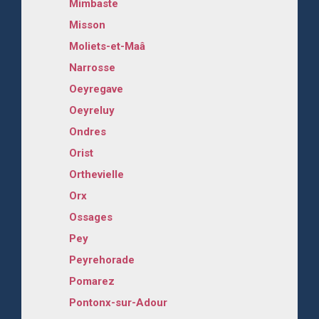
Mimbaste
Misson
Moliets-et-Maâ
Narrosse
Oeyregave
Oeyreluy
Ondres
Orist
Orthevielle
Orx
Ossages
Pey
Peyrehorade
Pomarez
Pontonx-sur-Adour