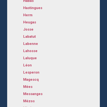
Habas
Hastingues
Herm
Heugas
Josse
Labatut
Labenne
Lahosse
Laluque
Léon
Lesperon
Magescq
Mées
Messanges
Mézos