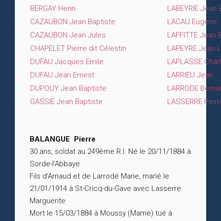
BERGAY Henri
LABEYRIE Jean 
CAZAUBON Jean Baptiste
LACAU Eugène
CAZAUBON Jean Jules
LAFFITTE Jean B
CHAPELET Pierre dit Célestin
LAPEYRE Jean L
DUFAU Jacques Emile
LAPLASSE Charl
DUFAU Jean Ernest
LARRIEU Jean
DUPOUY Jean Baptiste
LARRODE Bernar
GASSIE Jean Baptiste
LASSERRE Pierr
BALANGUE Pierre
30 ans, soldat au 249ème R.I. Né le 20/11/1884 à
Sorde-l’Abbaye
Fils d’Arnaud et de Larrodé Marie, marié le
21/01/1914 à St-Cricq-du-Gave avec Lasserre
Marguerite
Mort le 15/03/1884 à Moussy (Marne) tué à