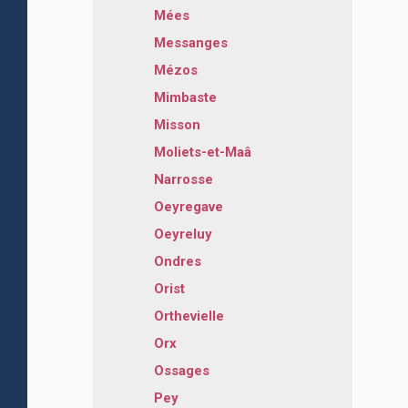
Mées
Messanges
Mézos
Mimbaste
Misson
Moliets-et-Maâ
Narrosse
Oeyregave
Oeyreluy
Ondres
Orist
Orthevielle
Orx
Ossages
Pey