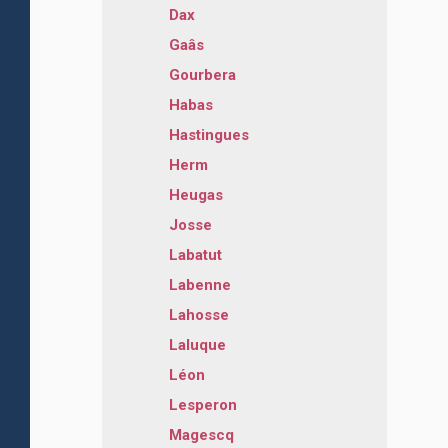
Dax
Gaâs
Gourbera
Habas
Hastingues
Herm
Heugas
Josse
Labatut
Labenne
Lahosse
Laluque
Léon
Lesperon
Magescq