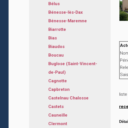
Bélus
Bénesse-lès-Dax
Bénesse-Maremne
Biarrotte
Bias
Act
Biaudos
Nom
Boucau
Pér
Buglose (Saint-Vincent-
Rele
de-Paul)
Sais
Cagnotte
Capbreton
list
Castelnau Chalosse
Castets
rec
Cauneille
Détai
Clermont