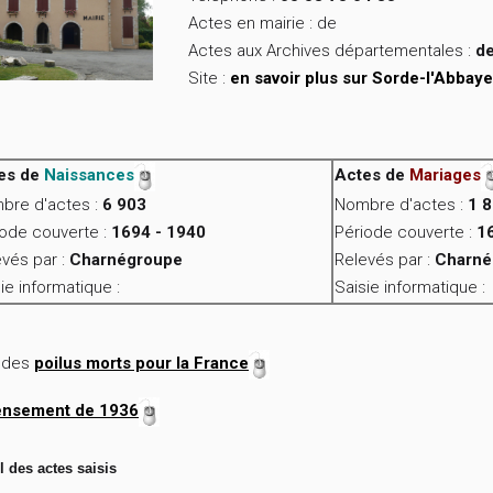
Actes en mairie : de
Actes aux Archives départementales :
de
Site :
en savoir plus sur Sorde-l'Abbaye
es de
Naissances
Actes de
Mariages
bre d'actes :
6 903
Nombre d'actes :
1 
iode couverte :
1694 - 1940
Période couverte :
1
vés par :
Charnégroupe
Relevés par :
Charné
ie informatique :
Saisie informatique :
e des
poilus morts pour la France
ensement de 1936
l des actes saisis