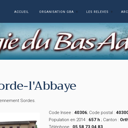
ACCUEIL
ORGANISATION GBA
LES RELEVES
ARC
orde-l'Abbaye
iennement Sordes.
Code Insee :
40306
; Code postal :
4030
Population en 2014 :
657 h
; Canton :
Ort
Téléphone :
05 58 73 04 83