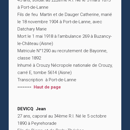
45 ans, soldat au 222ème R.I. Né le 5 mars 1873
à Port-de-Lanne
Fils de feu Martin et de Dauger Catherine, marié
le 18 novembre 1904 à Port-de-Lanne, avec
Datchary Marie
Mort le 1 mai 1918 à l’ambulance 269 à Buzancy-
le-Château (Aisne)
Matricule N°1290 au recrutement de Bayonne,
classe 1892
Inhumé à Crouzy Nécropole nationale de Crouzy,
carré E, tombe 5614 (Aisne)
Transcription à Port-de-Lanne
--------
Haut de page
DEVICQ Jean
27 ans, caporal au 34ème R.I. Né le 5 octobre
1890 à Peyrehorade