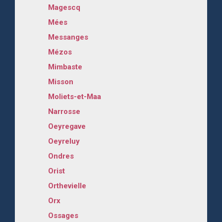
Magescq
Mées
Messanges
Mézos
Mimbaste
Misson
Moliets-et-Maa
Narrosse
Oeyregave
Oeyreluy
Ondres
Orist
Orthevielle
Orx
Ossages