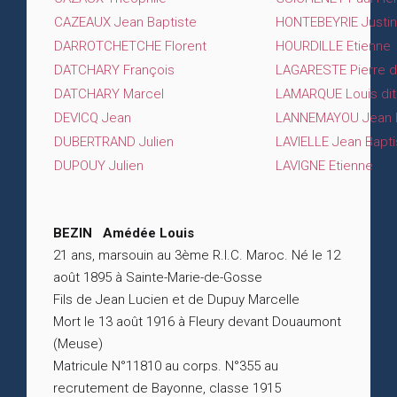
CAZEAUX Jean Baptiste
HONTEBEYRIE Justin
DARROTCHETCHE Florent
HOURDILLE Etienne
DATCHARY François
LAGARESTE Pierre d
DATCHARY Marcel
LAMARQUE Louis dit
DEVICQ Jean
LANNEMAYOU Jean B
DUBERTRAND Julien
LAVIELLE Jean Bapti
DUPOUY Julien
LAVIGNE Etienne
BEZIN Amédée Louis
21 ans, marsouin au 3ème R.I.C. Maroc. Né le 12
août 1895 à Sainte-Marie-de-Gosse
Fils de Jean Lucien et de Dupuy Marcelle
Mort le 13 août 1916 à Fleury devant Douaumont
(Meuse)
Matricule N°11810 au corps. N°355 au
recrutement de Bayonne, classe 1915