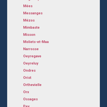
Mées
Messanges
Mézos
Mimbaste
Misson
Moliets-et-Maa
Narrosse
Oeyregave
Oeyreluy
Ondres
Orist
Orthevielle
Orx
Ossages
Pey