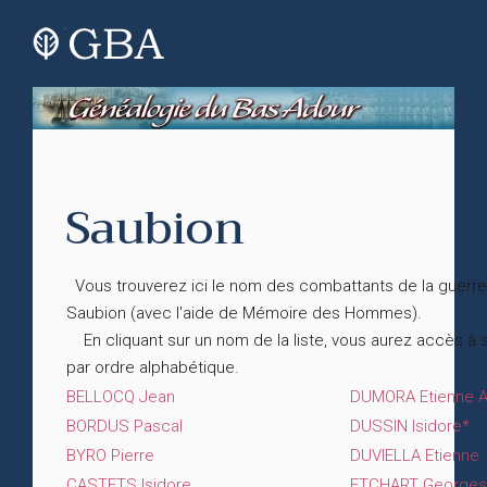
Saubion
Vous trouverez ici le nom des combattants de la guerre
Saubion (avec l'aide de Mémoire des Hommes).
En cliquant sur un nom de la liste, vous aurez accès à
par ordre alphabétique.
BELLOCQ Jean
DUMORA Etienne A
BORDUS Pascal
DUSSIN Isidore*
BYRO Pierre
DUVIELLA Etienne
CASTETS Isidore
ETCHART Georges