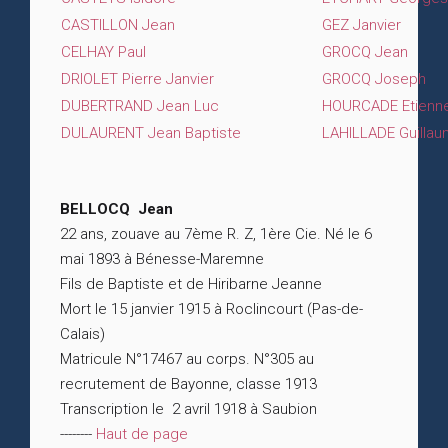
CASTILLON Jean
GEZ Janvier
CELHAY Paul
GROCQ Jean
DRIOLET Pierre Janvier
GROCQ Joseph
DUBERTRAND Jean Luc
HOURCADE Etienne
DULAURENT Jean Baptiste
LAHILLADE Guillau
BELLOCQ Jean
22 ans, zouave au 7ème R. Z, 1ère Cie. Né le 6
mai 1893 à Bénesse-Maremne
Fils de Baptiste et de Hiribarne Jeanne
Mort le 15 janvier 1915 à Roclincourt (Pas-de-
Calais)
Matricule N°17467 au corps. N°305 au
recrutement de Bayonne, classe 1913
Transcription le 2 avril 1918 à Saubion
--------
Haut de page