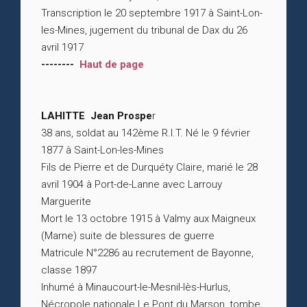
Transcription le 20 septembre 1917 à Saint-Lon-
les-Mines, jugement du tribunal de Dax du 26
avril 1917
--------
Haut de page
LAHITTE Jean Prospe
r
38 ans, soldat au 142ème R.I.T. Né le 9 février
1877 à Saint-Lon-les-Mines
Fils de Pierre et de Durquéty Claire, marié le 28
avril 1904 à Port-de-Lanne avec Larrouy
Marguerite
Mort le 13 octobre 1915 à Valmy aux Maigneux
(Marne) suite de blessures de guerre
Matricule N°2286 au recrutement de Bayonne,
classe 1897
Inhumé à Minaucourt-le-Mesnil-lès-Hurlus,
Nécropole nationale Le Pont du Marson, tombe