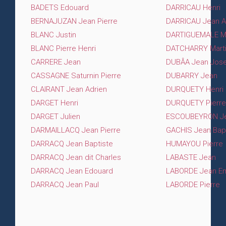
BADETS Edouard
DARRICAU Henri
BERNAJUZAN Jean Pierre
DARRICAU Jean 
BLANC Justin
DARTIGUEMALE M
BLANC Pierre Henri
DATCHARRY Mart
CARRERE Jean
DUBÂA Jean Jos
CASSAGNE Saturnin Pierre
DUBARRY Jean
CLAIRANT Jean Adrien
DURQUETY Henri
DARGET Henri
DURQUETY Pierre 
DARGET Julien
ESCOUBEYRON Je
DARMAILLACQ Jean Pierre
GACHIS Jean Bap
DARRACQ Jean Baptiste
HUMAYOU Pierre
DARRACQ Jean dit Charles
LABASTE Jean
DARRACQ Jean Edouard
LABORDE Jean Em
DARRACQ Jean Paul
LABORDE Pierre