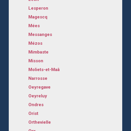
Lesperon
Magescq
Mées
Messanges
Mézos
Mimbaste
Misson
Moliets-et-Maâ
Narrosse
Oeyregave
Oeyreluy
Ondres
Orist
Orthevielle
Orx