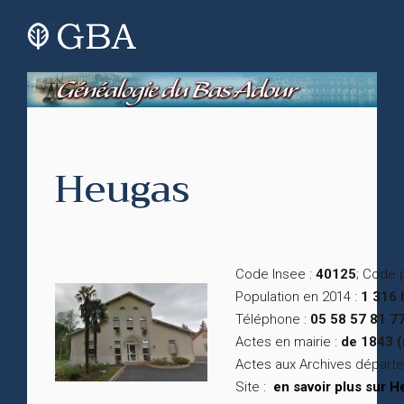
Heugas
Code Insee :
40125
; Code 
Population en 2014 :
1 316 
Téléphone :
05 58 57 81 7
Actes en mairie :
de 1843 (
Actes aux Archives départ
Site :
en savoir plus sur 