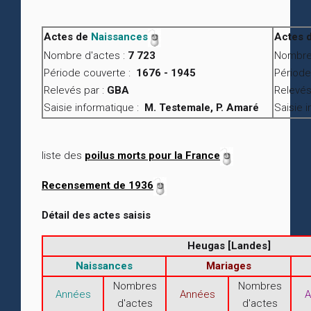
Actes de
Naissances
Actes 
Nombre d'actes :
7 723
Nombre
Période couverte :
1676 - 1945
Période
Relevés par :
GBA
Relevés
Saisie informatique :
M. Testemale, P. Amaré
Saisie 
liste des
poilus morts pour la France
Recensement de 1936
Détail des actes saisis
Heugas [Landes]
Naissances
Mariages
Nombres
Nombres
Années
Années
A
d'actes
d'actes